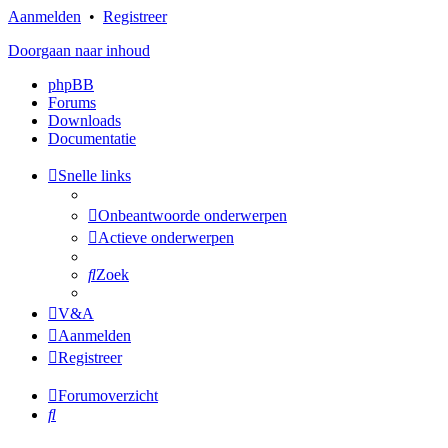
Aanmelden
•
Registreer
Doorgaan naar inhoud
phpBB
Forums
Downloads
Documentatie
Snelle links
Onbeantwoorde onderwerpen
Actieve onderwerpen
Zoek
V&A
Aanmelden
Registreer
Forumoverzicht
Zoek