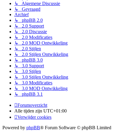
↳ Algemene Discussie
↳ Gevraagd
Archief
↳ phpBB 2.0
↳ 2.0 Support
↳ 2.0 Discussie
↳ 2.0 Modificaties
↳ 2.0 MOD Ontwikkeling
↳ 2.0 Stijlen
↳ 2.0 Stijlen Ontwikkeling
↳ phpBB 3.0
↳ 3.0 Support
↳ 3.0 Stijlen
↳ 3.0 Stijlen Ontwikkeling
↳ 3.0 Modificaties
↳ 3.0 MOD Ontwikkeling
↳ phpBB 3.1
Forumoverzicht
Alle tijden zijn
UTC+01:00
Verwijder cookies
Powered by
phpBB
® Forum Software © phpBB Limited