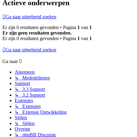
Actieve onderwerpen
Ga naar uitgebreid zoeken
Er zijn 0 resultaten gevonden • Pagina
1
van
1
Er zijn geen resultaten gevonden.
Er zijn 0 resultaten gevonden • Pagina
1
van
1
Ga naar uitgebreid zoeken
Ga naar
Algemeen
↳ Mededelingen
Support
↳ 3.3 Support
↳ 3.2 Support
Extensies
↳ Extensies
↳ Extensie Ontwikkeling
Stijlen
↳ Stijlen
Overige
↳ phpBB Discussie