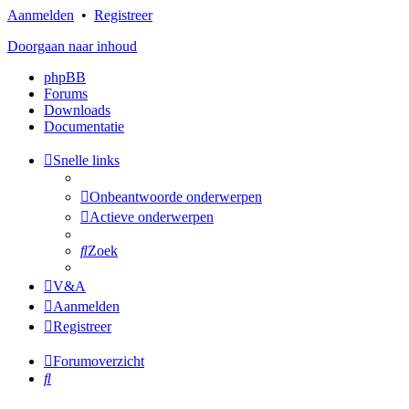
Aanmelden
•
Registreer
Doorgaan naar inhoud
phpBB
Forums
Downloads
Documentatie
Snelle links
Onbeantwoorde onderwerpen
Actieve onderwerpen
Zoek
V&A
Aanmelden
Registreer
Forumoverzicht
Zoek