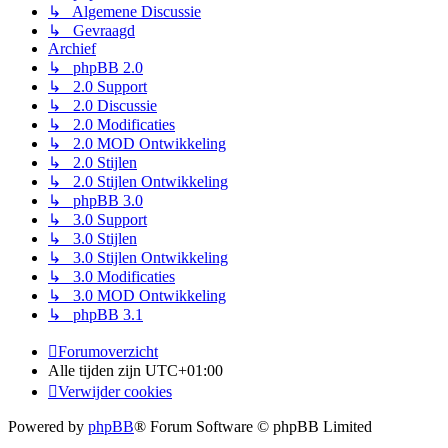
↳ Algemene Discussie
↳ Gevraagd
Archief
↳ phpBB 2.0
↳ 2.0 Support
↳ 2.0 Discussie
↳ 2.0 Modificaties
↳ 2.0 MOD Ontwikkeling
↳ 2.0 Stijlen
↳ 2.0 Stijlen Ontwikkeling
↳ phpBB 3.0
↳ 3.0 Support
↳ 3.0 Stijlen
↳ 3.0 Stijlen Ontwikkeling
↳ 3.0 Modificaties
↳ 3.0 MOD Ontwikkeling
↳ phpBB 3.1
Forumoverzicht
Alle tijden zijn
UTC+01:00
Verwijder cookies
Powered by
phpBB
® Forum Software © phpBB Limited