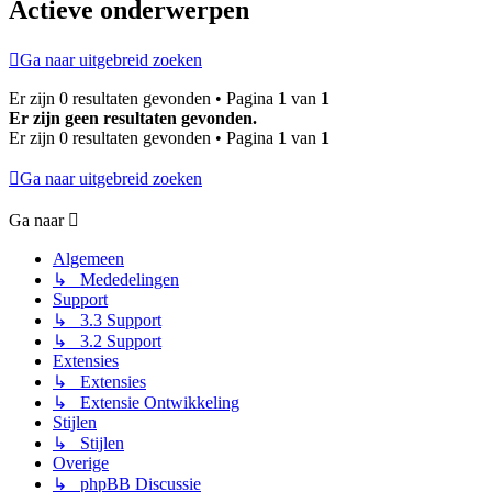
Actieve onderwerpen
Ga naar uitgebreid zoeken
Er zijn 0 resultaten gevonden • Pagina
1
van
1
Er zijn geen resultaten gevonden.
Er zijn 0 resultaten gevonden • Pagina
1
van
1
Ga naar uitgebreid zoeken
Ga naar
Algemeen
↳ Mededelingen
Support
↳ 3.3 Support
↳ 3.2 Support
Extensies
↳ Extensies
↳ Extensie Ontwikkeling
Stijlen
↳ Stijlen
Overige
↳ phpBB Discussie