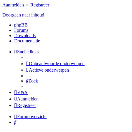
Aanmelden
•
Registreer
Doorgaan naar inhoud
phpBB
Forums
Downloads
Documentatie
Snelle links
Onbeantwoorde onderwerpen
Actieve onderwerpen
Zoek
V&A
Aanmelden
Registreer
Forumoverzicht
Zoek