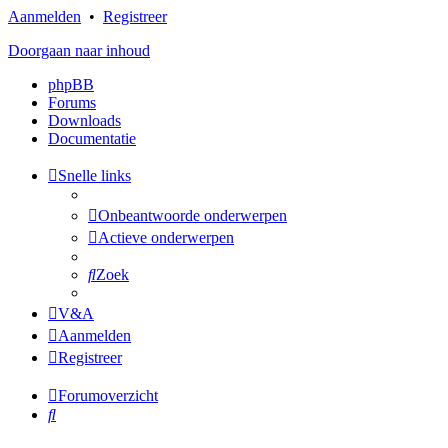
Aanmelden
•
Registreer
Doorgaan naar inhoud
phpBB
Forums
Downloads
Documentatie
Snelle links
Onbeantwoorde onderwerpen
Actieve onderwerpen
Zoek
V&A
Aanmelden
Registreer
Forumoverzicht
Zoek