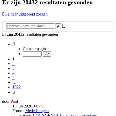
Er zijn 20432 resultaten gevonden
Ga naar uitgebreid zoeken
Uitgebreid
Zoek
zoeken
Er zijn 20432 resultaten gevonden
Pagina
1
Ga naar pagina:
van
1022
1
2
3
4
5
…
1022
Volgende
door
Paul
13 jun 2026, 08:40
Forum:
Mededelingen
Onderwerp:
[DRINGEND] Tijdelijke oplossing om