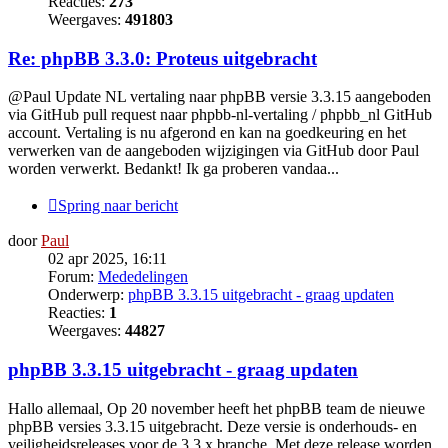
Reacties:
273
Weergaves:
491803
Re: phpBB 3.3.0: Proteus uitgebracht
@Paul Update NL vertaling naar phpBB versie 3.3.15 aangeboden
via GitHub pull request naar phpbb-nl-vertaling / phpbb_nl GitHub
account. Vertaling is nu afgerond en kan na goedkeuring en het
verwerken van de aangeboden wijzigingen via GitHub door Paul
worden verwerkt. Bedankt! Ik ga proberen vandaa...
Spring naar bericht
door
Paul
02 apr 2025, 16:11
Forum:
Mededelingen
Onderwerp:
phpBB 3.3.15 uitgebracht - graag updaten
Reacties:
1
Weergaves:
44827
phpBB 3.3.15 uitgebracht - graag updaten
Hallo allemaal, Op 20 november heeft het phpBB team de nieuwe
phpBB versies 3.3.15 uitgebracht. Deze versie is onderhouds- en
veiligheidsreleases voor de 3.3.x branche. Met deze release worden