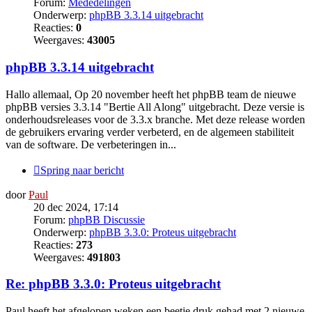
Forum:
Mededelingen
Onderwerp:
phpBB 3.3.14 uitgebracht
Reacties:
0
Weergaves:
43005
phpBB 3.3.14 uitgebracht
Hallo allemaal, Op 20 november heeft het phpBB team de nieuwe
phpBB versies 3.3.14 "Bertie All Along" uitgebracht. Deze versie is
onderhoudsreleases voor de 3.3.x branche. Met deze release worden
de gebruikers ervaring verder verbeterd, en de algemeen stabiliteit
van de software. De verbeteringen in...
Spring naar bericht
door
Paul
20 dec 2024, 17:14
Forum:
phpBB Discussie
Onderwerp:
phpBB 3.3.0: Proteus uitgebracht
Reacties:
273
Weergaves:
491803
Re: phpBB 3.3.0: Proteus uitgebracht
Paul heeft het afgelopen weken een beetje druk gehad met 2 nieuwe