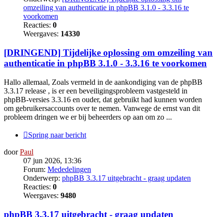
omzeiling van authenticatie in phpBB 3.1.0 - 3.3.16 te
voorkomen
Reacties:
0
Weergaves:
14330
[DRINGEND] Tijdelijke oplossing om omzeiling van
authenticatie in phpBB 3.1.0 - 3.3.16 te voorkomen
Hallo allemaal, Zoals vermeld in de aankondiging van de phpBB
3.3.17 release , is er een beveiligingsprobleem vastgesteld in
phpBB-versies 3.3.16 en ouder, dat gebruikt had kunnen worden
om gebruikersaccounts over te nemen. Vanwege de ernst van dit
probleem dringen we er bij beheerders op aan om zo ...
Spring naar bericht
door
Paul
07 jun 2026, 13:36
Forum:
Mededelingen
Onderwerp:
phpBB 3.3.17 uitgebracht - graag updaten
Reacties:
0
Weergaves:
9480
phpBB 3.3.17 uitgebracht - graag updaten