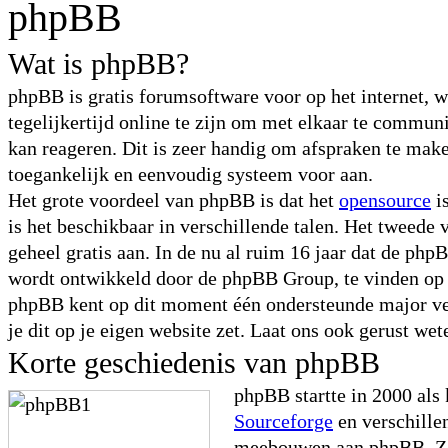
phpBB
Wat is phpBB?
phpBB is gratis forumsoftware voor op het internet, 
tegelijkertijd online te zijn om met elkaar te commu
kan reageren. Dit is zeer handig om afspraken te maken
toegankelijk en eenvoudig systeem voor aan.
Het grote voordeel van phpBB is dat het
opensource
i
is het beschikbaar in verschillende talen. Het tweede 
geheel gratis aan. In de nu al ruim 16 jaar dat de ph
wordt ontwikkeld door de phpBB Group, te vinden o
phpBB kent op dit moment één ondersteunde major ve
je dit op je eigen website zet. Laat ons ook gerust wet
Korte geschiedenis van phpBB
phpBB startte in 2000 als
Sourceforge
en verschille
meebouwen aan phpBB. Zo 