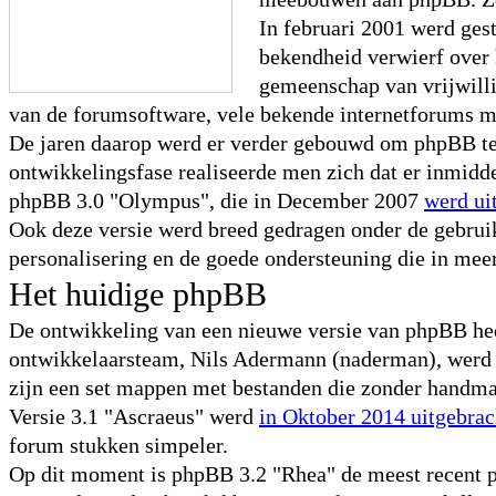
In februari 2001 werd ge
bekendheid verwierf over 
gemeenschap van vrijwilli
van de forumsoftware, vele bekende internetforums 
De jaren daarop werd er verder gebouwd om phpBB te 
ontwikkelingsfase realiseerde men zich dat er inmidd
phpBB 3.0 "Olympus", die in December 2007
werd ui
Ook deze versie werd breed gedragen onder de gebru
personalisering en de goede ondersteuning die in mee
Het huidige phpBB
De ontwikkeling van een nieuwe versie van phpBB heeft
ontwikkelaarsteam, Nils Adermann (naderman), werd er
zijn een set mappen met bestanden die zonder handmat
Versie 3.1 "Ascraeus" werd
in Oktober 2014 uitgebrac
forum stukken simpeler.
Op dit moment is phpBB 3.2 "Rhea" de meest recent ph