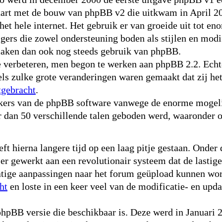
start met de bouw van phpBB v2 die uitkwam in April 2
het hele internet. Het gebruik er van groeide uit tot 
gers die zowel ondersteuning boden als stijlen en mod
maken dan ook nog steeds gebruik van phpBB.
verbeteren, men begon te werken aan phpBB 2.2. Echte
els zulke grote veranderingen waren gemaakt dat zij he
tgebracht
.
ikers van de phpBB software vanwege de enorme mogeli
r dan 50 verschillende talen geboden werd, waaronder 
 hierna langere tijd op een laag pitje gestaan. Onder 
 gewerkt aan een revolutionair systeem dat de lastige
ige aanpassingen naar het forum geüpload kunnen word
ht
en loste in een keer veel van de modificatie- en up
pBB versie die beschikbaar is. Deze werd in Januari 