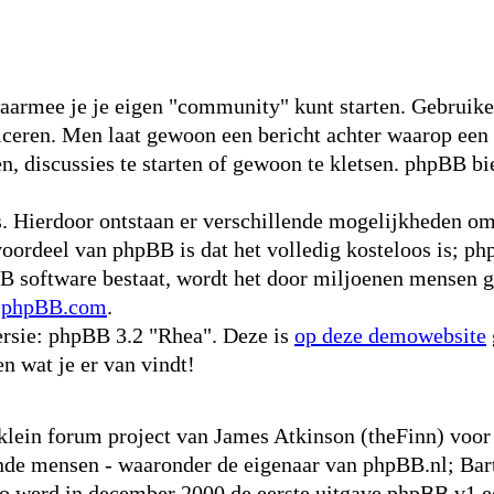
waarmee je je eigen "community" kunt starten. Gebruike
niceren. Men laat gewoon een bericht achter waarop een
, discussies te starten of gewoon te kletsen. phpBB bie
s. Hierdoor ontstaan er verschillende mogelijkheden o
voordeel van phpBB is dat het volledig kosteloos is; ph
pBB software bestaat, wordt het door miljoenen mensen g
p
phpBB.com
.
rsie: phpBB 3.2 "Rhea". Deze is
op deze demowebsite
en wat je er van vindt!
 klein forum project van James Atkinson (theFinn) vo
nde mensen - waaronder de eigenaar van phpBB.nl; Bart
werd in december 2000 de eerste uitgave phpBB v1 ee