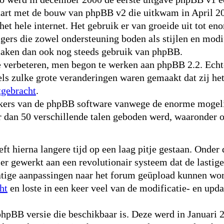
start met de bouw van phpBB v2 die uitkwam in April 2
het hele internet. Het gebruik er van groeide uit tot 
gers die zowel ondersteuning boden als stijlen en mod
maken dan ook nog steeds gebruik van phpBB.
verbeteren, men begon te werken aan phpBB 2.2. Echte
els zulke grote veranderingen waren gemaakt dat zij he
tgebracht
.
ikers van de phpBB software vanwege de enorme mogeli
r dan 50 verschillende talen geboden werd, waaronder 
 hierna langere tijd op een laag pitje gestaan. Onder 
 gewerkt aan een revolutionair systeem dat de lastige
ige aanpassingen naar het forum geüpload kunnen word
ht
en loste in een keer veel van de modificatie- en up
pBB versie die beschikbaar is. Deze werd in Januari 