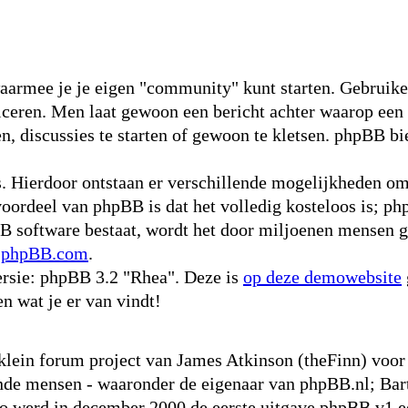
waarmee je je eigen "community" kunt starten. Gebruike
niceren. Men laat gewoon een bericht achter waarop een
, discussies te starten of gewoon te kletsen. phpBB bie
s. Hierdoor ontstaan er verschillende mogelijkheden o
voordeel van phpBB is dat het volledig kosteloos is; ph
pBB software bestaat, wordt het door miljoenen mensen g
p
phpBB.com
.
rsie: phpBB 3.2 "Rhea". Deze is
op deze demowebsite
en wat je er van vindt!
 klein forum project van James Atkinson (theFinn) vo
nde mensen - waaronder de eigenaar van phpBB.nl; Bart
werd in december 2000 de eerste uitgave phpBB v1 ee