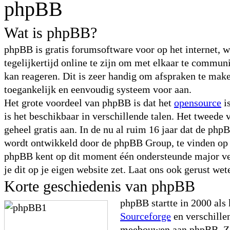
phpBB
Wat is phpBB?
phpBB is gratis forumsoftware voor op het internet, 
tegelijkertijd online te zijn om met elkaar te commu
kan reageren. Dit is zeer handig om afspraken te maken
toegankelijk en eenvoudig systeem voor aan.
Het grote voordeel van phpBB is dat het
opensource
i
is het beschikbaar in verschillende talen. Het tweede 
geheel gratis aan. In de nu al ruim 16 jaar dat de ph
wordt ontwikkeld door de phpBB Group, te vinden o
phpBB kent op dit moment één ondersteunde major ve
je dit op je eigen website zet. Laat ons ook gerust wet
Korte geschiedenis van phpBB
phpBB startte in 2000 als
Sourceforge
en verschille
meebouwen aan phpBB. Zo 