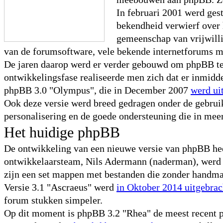
In februari 2001 werd ge
bekendheid verwierf over 
gemeenschap van vrijwilli
van de forumsoftware, vele bekende internetforums 
De jaren daarop werd er verder gebouwd om phpBB te 
ontwikkelingsfase realiseerde men zich dat er inmidd
phpBB 3.0 "Olympus", die in December 2007
werd ui
Ook deze versie werd breed gedragen onder de gebru
personalisering en de goede ondersteuning die in mee
Het huidige phpBB
De ontwikkeling van een nieuwe versie van phpBB heeft
ontwikkelaarsteam, Nils Adermann (naderman), werd er
zijn een set mappen met bestanden die zonder handmat
Versie 3.1 "Ascraeus" werd
in Oktober 2014 uitgebrac
forum stukken simpeler.
Op dit moment is phpBB 3.2 "Rhea" de meest recent ph