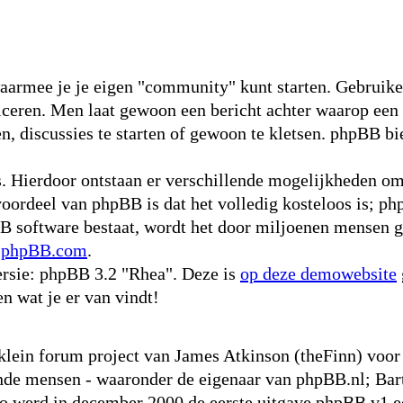
waarmee je je eigen "community" kunt starten. Gebruike
niceren. Men laat gewoon een bericht achter waarop een
, discussies te starten of gewoon te kletsen. phpBB bie
s. Hierdoor ontstaan er verschillende mogelijkheden o
voordeel van phpBB is dat het volledig kosteloos is; ph
pBB software bestaat, wordt het door miljoenen mensen g
p
phpBB.com
.
rsie: phpBB 3.2 "Rhea". Deze is
op deze demowebsite
en wat je er van vindt!
 klein forum project van James Atkinson (theFinn) vo
nde mensen - waaronder de eigenaar van phpBB.nl; Bart
werd in december 2000 de eerste uitgave phpBB v1 ee