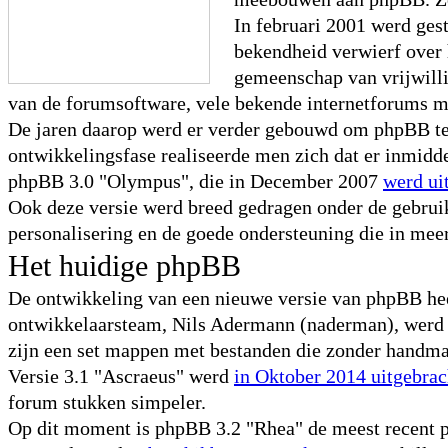
In februari 2001 werd ge
bekendheid verwierf over 
gemeenschap van vrijwilli
van de forumsoftware, vele bekende internetforums 
De jaren daarop werd er verder gebouwd om phpBB te 
ontwikkelingsfase realiseerde men zich dat er inmidd
phpBB 3.0 "Olympus", die in December 2007
werd ui
Ook deze versie werd breed gedragen onder de gebru
personalisering en de goede ondersteuning die in mee
Het huidige phpBB
De ontwikkeling van een nieuwe versie van phpBB heeft
ontwikkelaarsteam, Nils Adermann (naderman), werd er
zijn een set mappen met bestanden die zonder handmat
Versie 3.1 "Ascraeus" werd
in Oktober 2014 uitgebrac
forum stukken simpeler.
Op dit moment is phpBB 3.2 "Rhea" de meest recent ph