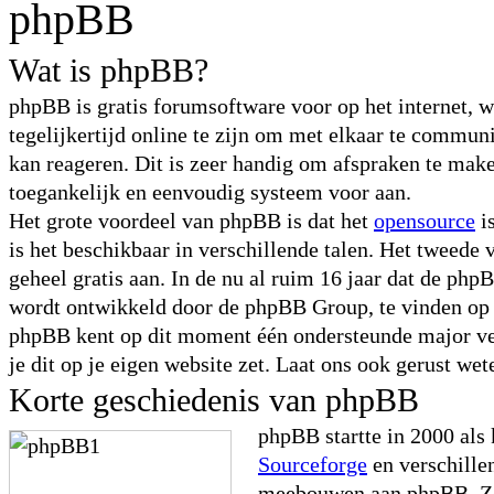
phpBB
Wat is phpBB?
phpBB is gratis forumsoftware voor op het internet, 
tegelijkertijd online te zijn om met elkaar te commu
kan reageren. Dit is zeer handig om afspraken te maken
toegankelijk en eenvoudig systeem voor aan.
Het grote voordeel van phpBB is dat het
opensource
i
is het beschikbaar in verschillende talen. Het tweede 
geheel gratis aan. In de nu al ruim 16 jaar dat de ph
wordt ontwikkeld door de phpBB Group, te vinden o
phpBB kent op dit moment één ondersteunde major ve
je dit op je eigen website zet. Laat ons ook gerust wet
Korte geschiedenis van phpBB
phpBB startte in 2000 als
Sourceforge
en verschille
meebouwen aan phpBB. Zo 