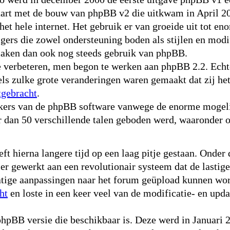
start met de bouw van phpBB v2 die uitkwam in April 2
het hele internet. Het gebruik er van groeide uit tot 
gers die zowel ondersteuning boden als stijlen en mod
maken dan ook nog steeds gebruik van phpBB.
verbeteren, men begon te werken aan phpBB 2.2. Echte
els zulke grote veranderingen waren gemaakt dat zij he
tgebracht
.
ikers van de phpBB software vanwege de enorme mogeli
r dan 50 verschillende talen geboden werd, waaronder 
 hierna langere tijd op een laag pitje gestaan. Onder 
 gewerkt aan een revolutionair systeem dat de lastige
ige aanpassingen naar het forum geüpload kunnen word
ht
en loste in een keer veel van de modificatie- en up
pBB versie die beschikbaar is. Deze werd in Januari 