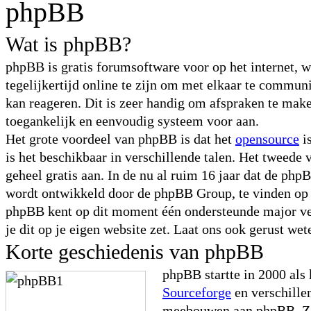
phpBB
Wat is phpBB?
phpBB is gratis forumsoftware voor op het internet, 
tegelijkertijd online te zijn om met elkaar te commu
kan reageren. Dit is zeer handig om afspraken te maken
toegankelijk en eenvoudig systeem voor aan.
Het grote voordeel van phpBB is dat het
opensource
i
is het beschikbaar in verschillende talen. Het tweede 
geheel gratis aan. In de nu al ruim 16 jaar dat de ph
wordt ontwikkeld door de phpBB Group, te vinden o
phpBB kent op dit moment één ondersteunde major ve
je dit op je eigen website zet. Laat ons ook gerust wet
Korte geschiedenis van phpBB
phpBB startte in 2000 als
Sourceforge
en verschille
meebouwen aan phpBB. Zo 