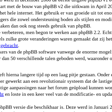
start met de bouw van phpBB v2 die uitkwam in April 2
het hele internet. Het gebruik er van groeide uit tot 
gers die zowel ondersteuning boden als stijlen en mod
maken dan ook nog steeds gebruik van phpBB.
verbeteren, men begon te werken aan phpBB 2.2. Echte
els zulke grote veranderingen waren gemaakt dat zij he
tgebracht
.
ikers van de phpBB software vanwege de enorme mogeli
r dan 50 verschillende talen geboden werd, waaronder 
 hierna langere tijd op een laag pitje gestaan. Onder 
 gewerkt aan een revolutionair systeem dat de lastige
ige aanpassingen naar het forum geüpload kunnen word
ht
en loste in een keer veel van de modificatie- en up
pBB versie die beschikbaar is. Deze werd in Januari 