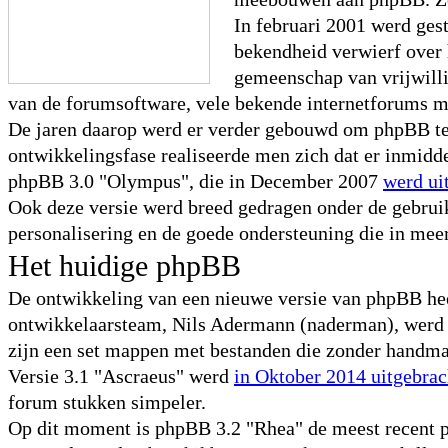
In februari 2001 werd ge
bekendheid verwierf over 
gemeenschap van vrijwilli
van de forumsoftware, vele bekende internetforums 
De jaren daarop werd er verder gebouwd om phpBB te 
ontwikkelingsfase realiseerde men zich dat er inmidd
phpBB 3.0 "Olympus", die in December 2007
werd ui
Ook deze versie werd breed gedragen onder de gebru
personalisering en de goede ondersteuning die in mee
Het huidige phpBB
De ontwikkeling van een nieuwe versie van phpBB heeft
ontwikkelaarsteam, Nils Adermann (naderman), werd er
zijn een set mappen met bestanden die zonder handmat
Versie 3.1 "Ascraeus" werd
in Oktober 2014 uitgebrac
forum stukken simpeler.
Op dit moment is phpBB 3.2 "Rhea" de meest recent ph