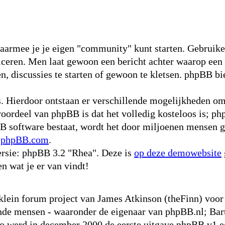
waarmee je je eigen "community" kunt starten. Gebruike
niceren. Men laat gewoon een bericht achter waarop een
, discussies te starten of gewoon te kletsen. phpBB bie
s. Hierdoor ontstaan er verschillende mogelijkheden o
voordeel van phpBB is dat het volledig kosteloos is; ph
pBB software bestaat, wordt het door miljoenen mensen g
p
phpBB.com
.
rsie: phpBB 3.2 "Rhea". Deze is
op deze demowebsite
en wat je er van vindt!
 klein forum project van James Atkinson (theFinn) vo
nde mensen - waaronder de eigenaar van phpBB.nl; Bart
werd in december 2000 de eerste uitgave phpBB v1 ee