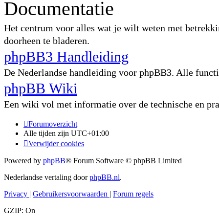
Documentatie
Het centrum voor alles wat je wilt weten met betrekki
doorheen te bladeren.
phpBB3 Handleiding
De Nederlandse handleiding voor phpBB3. Alle functie
phpBB Wiki
Een wiki vol met informatie over de technische en p
Forumoverzicht
Alle tijden zijn
UTC+01:00
Verwijder cookies
Powered by
phpBB
® Forum Software © phpBB Limited
Nederlandse vertaling door
phpBB.nl
.
Privacy
|
Gebruikersvoorwaarden
|
Forum regels
GZIP: On