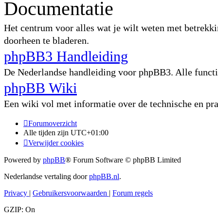
Documentatie
Het centrum voor alles wat je wilt weten met betrekki
doorheen te bladeren.
phpBB3 Handleiding
De Nederlandse handleiding voor phpBB3. Alle functie
phpBB Wiki
Een wiki vol met informatie over de technische en p
Forumoverzicht
Alle tijden zijn
UTC+01:00
Verwijder cookies
Powered by
phpBB
® Forum Software © phpBB Limited
Nederlandse vertaling door
phpBB.nl
.
Privacy
|
Gebruikersvoorwaarden
|
Forum regels
GZIP: On