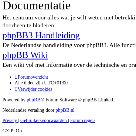
Documentatie
Het centrum voor alles wat je wilt weten met betrekki
doorheen te bladeren.
phpBB3 Handleiding
De Nederlandse handleiding voor phpBB3. Alle functie
phpBB Wiki
Een wiki vol met informatie over de technische en p
Forumoverzicht
Alle tijden zijn
UTC+01:00
Verwijder cookies
Powered by
phpBB
® Forum Software © phpBB Limited
Nederlandse vertaling door
phpBB.nl
.
Privacy
|
Gebruikersvoorwaarden
|
Forum regels
GZIP: On