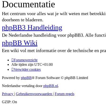
Documentatie
Het centrum voor alles wat je wilt weten met betrekki
doorheen te bladeren.
phpBB3 Handleiding
De Nederlandse handleiding voor phpBB3. Alle functie
phpBB Wiki
Een wiki vol met informatie over de technische en p
Forumoverzicht
Alle tijden zijn
UTC+01:00
Verwijder cookies
Powered by
phpBB
® Forum Software © phpBB Limited
Nederlandse vertaling door
phpBB.nl
.
Privacy
|
Gebruikersvoorwaarden
|
Forum regels
GZIP: On