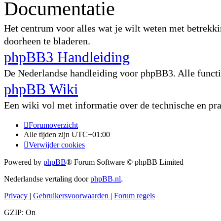
Documentatie
Het centrum voor alles wat je wilt weten met betrekki
doorheen te bladeren.
phpBB3 Handleiding
De Nederlandse handleiding voor phpBB3. Alle functie
phpBB Wiki
Een wiki vol met informatie over de technische en p
Forumoverzicht
Alle tijden zijn
UTC+01:00
Verwijder cookies
Powered by
phpBB
® Forum Software © phpBB Limited
Nederlandse vertaling door
phpBB.nl
.
Privacy
|
Gebruikersvoorwaarden
|
Forum regels
GZIP: On