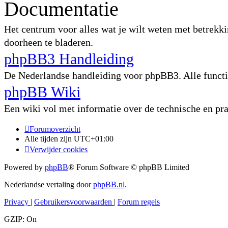
Documentatie
Het centrum voor alles wat je wilt weten met betrekki
doorheen te bladeren.
phpBB3 Handleiding
De Nederlandse handleiding voor phpBB3. Alle functie
phpBB Wiki
Een wiki vol met informatie over de technische en p
Forumoverzicht
Alle tijden zijn
UTC+01:00
Verwijder cookies
Powered by
phpBB
® Forum Software © phpBB Limited
Nederlandse vertaling door
phpBB.nl
.
Privacy
|
Gebruikersvoorwaarden
|
Forum regels
GZIP: On