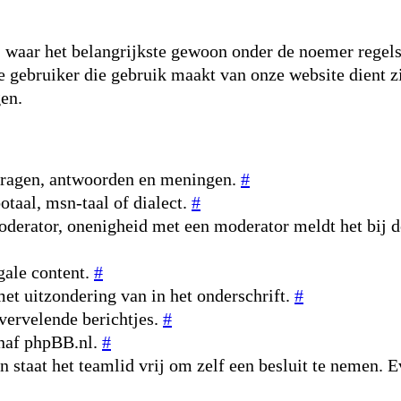
 waar het belangrijkste gewoon onder de noemer regels o
re gebruiker die gebruik maakt van onze website dient z
gen.
 vragen, antwoorden en meningen.
#
otaal, msn-taal of dialect.
#
oderator, onenigheid met een moderator meldt het bij d
gale content.
#
et uitzondering van in het onderschrift.
#
vervelende berichtjes.
#
anaf phpBB.nl.
#
an staat het teamlid vrij om zelf een besluit te nemen. 