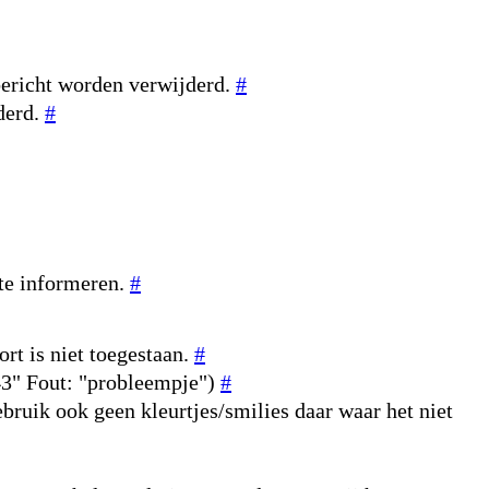
bericht worden verwijderd.
#
derd.
#
 te informeren.
#
rt is niet toegestaan.
#
643" Fout: "probleempje")
#
ebruik ook geen kleurtjes/smilies daar waar het niet