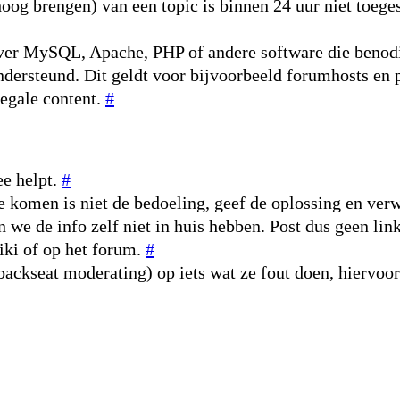
og brengen) van een topic is binnen 24 uur niet toeges
 over MySQL, Apache, PHP of andere software die beno
ondersteund. Dit geldt voor bijvoorbeeld forumhosts e
legale content.
#
ee helpt.
#
je komen is niet de bedoeling, geef de oplossing en ve
n we de info zelf niet in huis hebben. Post dus geen lin
wiki of op het forum.
#
(backseat moderating) op iets wat ze fout doen, hiervoo