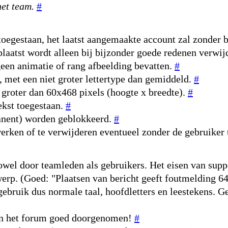
et team.
#
toegestaan, het laatst aangemaakte account zal zonder 
laatst wordt alleen bij bijzonder goede redenen verwij
een animatie of rang afbeelding bevatten.
#
, met een niet groter lettertype dan gemiddeld.
#
 groter dan 60x468 pixels (hoogte x breedte).
#
ekst toegestaan.
#
manent) worden geblokkeerd.
#
erken of te verwijderen eventueel zonder de gebruiker
owel door teamleden als gebruikers. Het eisen van suppo
erwerp. (Goed: "Plaatsen van bericht geeft foutmelding 
 gebruik dus normale taal, hoofdletters en leestekens. G
n in het forum goed doorgenomen!
#