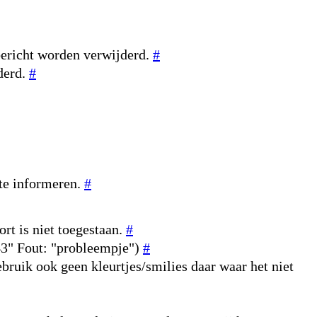
bericht worden verwijderd.
#
derd.
#
 te informeren.
#
rt is niet toegestaan.
#
643" Fout: "probleempje")
#
ebruik ook geen kleurtjes/smilies daar waar het niet