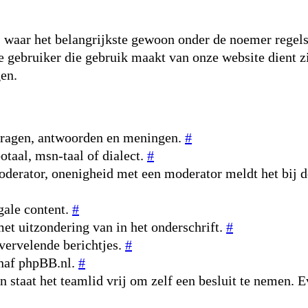
 waar het belangrijkste gewoon onder de noemer regels o
re gebruiker die gebruik maakt van onze website dient z
gen.
 vragen, antwoorden en meningen.
#
otaal, msn-taal of dialect.
#
oderator, onenigheid met een moderator meldt het bij d
gale content.
#
et uitzondering van in het onderschrift.
#
vervelende berichtjes.
#
anaf phpBB.nl.
#
an staat het teamlid vrij om zelf een besluit te nemen. 