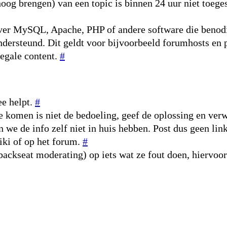
og brengen) van een topic is binnen 24 uur niet toeges
 over MySQL, Apache, PHP of andere software die beno
ondersteund. Dit geldt voor bijvoorbeeld forumhosts e
legale content.
#
ee helpt.
#
je komen is niet de bedoeling, geef de oplossing en ve
n we de info zelf niet in huis hebben. Post dus geen lin
wiki of op het forum.
#
(backseat moderating) op iets wat ze fout doen, hiervoo