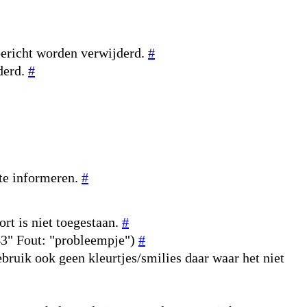
bericht worden verwijderd.
#
derd.
#
 te informeren.
#
rt is niet toegestaan.
#
643" Fout: "probleempje")
#
ebruik ook geen kleurtjes/smilies daar waar het niet