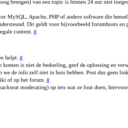
og brengen) van een topic is binnen 24 uur niet toeges
 over MySQL, Apache, PHP of andere software die beno
ondersteund. Dit geldt voor bijvoorbeeld forumhosts e
legale content.
#
ee helpt.
#
je komen is niet de bedoeling, geef de oplossing en ve
n we de info zelf niet in huis hebben. Post dus geen lin
wiki of op het forum.
#
(backseat moderating) op iets wat ze fout doen, hiervoo