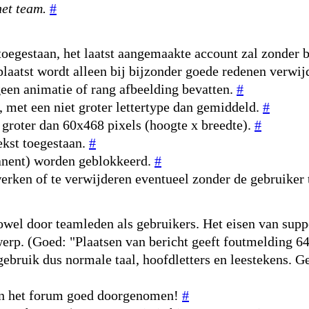
et team.
#
toegestaan, het laatst aangemaakte account zal zonder 
laatst wordt alleen bij bijzonder goede redenen verwij
een animatie of rang afbeelding bevatten.
#
, met een niet groter lettertype dan gemiddeld.
#
 groter dan 60x468 pixels (hoogte x breedte).
#
ekst toegestaan.
#
manent) worden geblokkeerd.
#
erken of te verwijderen eventueel zonder de gebruiker
owel door teamleden als gebruikers. Het eisen van suppo
erwerp. (Goed: "Plaatsen van bericht geeft foutmelding 
 gebruik dus normale taal, hoofdletters en leestekens. G
n in het forum goed doorgenomen!
#