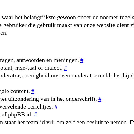
 waar het belangrijkste gewoon onder de noemer regels o
re gebruiker die gebruik maakt van onze website dient z
gen.
 vragen, antwoorden en meningen.
#
otaal, msn-taal of dialect.
#
oderator, onenigheid met een moderator meldt het bij d
gale content.
#
et uitzondering van in het onderschrift.
#
vervelende berichtjes.
#
anaf phpBB.nl.
#
an staat het teamlid vrij om zelf een besluit te nemen. 