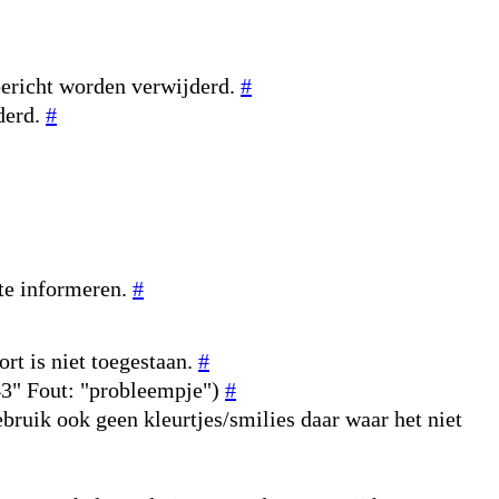
bericht worden verwijderd.
#
derd.
#
 te informeren.
#
rt is niet toegestaan.
#
643" Fout: "probleempje")
#
ebruik ook geen kleurtjes/smilies daar waar het niet