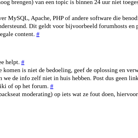
og brengen) van een topic is binnen 24 uur niet toeges
 over MySQL, Apache, PHP of andere software die beno
ondersteund. Dit geldt voor bijvoorbeeld forumhosts e
legale content.
#
ee helpt.
#
je komen is niet de bedoeling, geef de oplossing en ve
n we de info zelf niet in huis hebben. Post dus geen lin
wiki of op het forum.
#
(backseat moderating) op iets wat ze fout doen, hiervoo