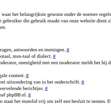
 waar het belangrijkste gewoon onder de noemer regels o
re gebruiker die gebruik maakt van onze website dient z
gen.
 vragen, antwoorden en meningen.
#
otaal, msn-taal of dialect.
#
oderator, onenigheid met een moderator meldt het bij d
gale content.
#
et uitzondering van in het onderschrift.
#
vervelende berichtjes.
#
anaf phpBB.nl.
#
an staat het teamlid vrij om zelf een besluit te nemen. 