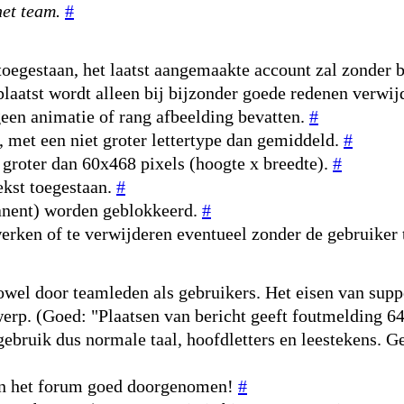
et team.
#
toegestaan, het laatst aangemaakte account zal zonder 
laatst wordt alleen bij bijzonder goede redenen verwij
een animatie of rang afbeelding bevatten.
#
, met een niet groter lettertype dan gemiddeld.
#
 groter dan 60x468 pixels (hoogte x breedte).
#
ekst toegestaan.
#
manent) worden geblokkeerd.
#
erken of te verwijderen eventueel zonder de gebruiker
owel door teamleden als gebruikers. Het eisen van suppo
erwerp. (Goed: "Plaatsen van bericht geeft foutmelding 
 gebruik dus normale taal, hoofdletters en leestekens. G
n in het forum goed doorgenomen!
#