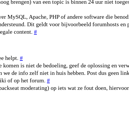
og brengen) van een topic is binnen 24 uur niet toeges
 over MySQL, Apache, PHP of andere software die beno
ondersteund. Dit geldt voor bijvoorbeeld forumhosts e
legale content.
#
ee helpt.
#
je komen is niet de bedoeling, geef de oplossing en ve
n we de info zelf niet in huis hebben. Post dus geen lin
wiki of op het forum.
#
(backseat moderating) op iets wat ze fout doen, hiervoo