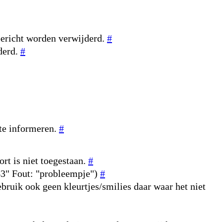
bericht worden verwijderd.
#
derd.
#
 te informeren.
#
rt is niet toegestaan.
#
643" Fout: "probleempje")
#
ebruik ook geen kleurtjes/smilies daar waar het niet