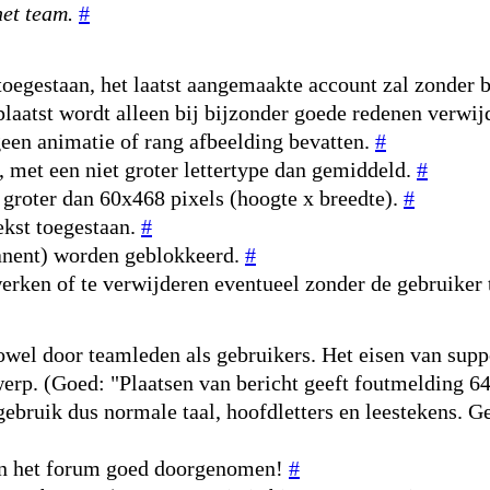
et team.
#
toegestaan, het laatst aangemaakte account zal zonder 
laatst wordt alleen bij bijzonder goede redenen verwij
een animatie of rang afbeelding bevatten.
#
, met een niet groter lettertype dan gemiddeld.
#
 groter dan 60x468 pixels (hoogte x breedte).
#
ekst toegestaan.
#
manent) worden geblokkeerd.
#
erken of te verwijderen eventueel zonder de gebruiker
owel door teamleden als gebruikers. Het eisen van suppo
erwerp. (Goed: "Plaatsen van bericht geeft foutmelding 
 gebruik dus normale taal, hoofdletters en leestekens. G
n in het forum goed doorgenomen!
#