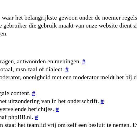
 waar het belangrijkste gewoon onder de noemer regels o
re gebruiker die gebruik maakt van onze website dient z
gen.
 vragen, antwoorden en meningen.
#
otaal, msn-taal of dialect.
#
oderator, onenigheid met een moderator meldt het bij d
gale content.
#
et uitzondering van in het onderschrift.
#
vervelende berichtjes.
#
anaf phpBB.nl.
#
an staat het teamlid vrij om zelf een besluit te nemen. 