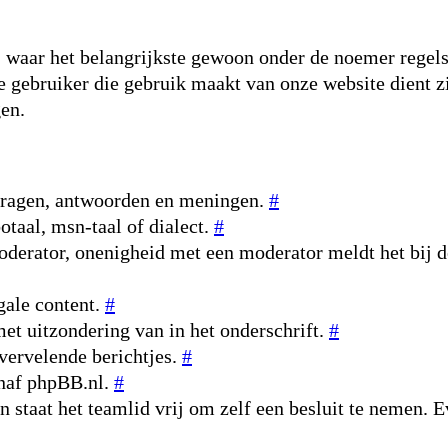
 waar het belangrijkste gewoon onder de noemer regels o
re gebruiker die gebruik maakt van onze website dient z
gen.
 vragen, antwoorden en meningen.
#
otaal, msn-taal of dialect.
#
oderator, onenigheid met een moderator meldt het bij d
gale content.
#
et uitzondering van in het onderschrift.
#
vervelende berichtjes.
#
anaf phpBB.nl.
#
an staat het teamlid vrij om zelf een besluit te nemen. 