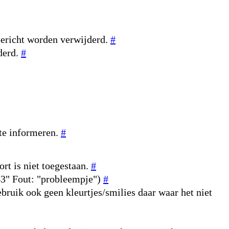
bericht worden verwijderd.
#
derd.
#
 te informeren.
#
rt is niet toegestaan.
#
643" Fout: "probleempje")
#
ebruik ook geen kleurtjes/smilies daar waar het niet