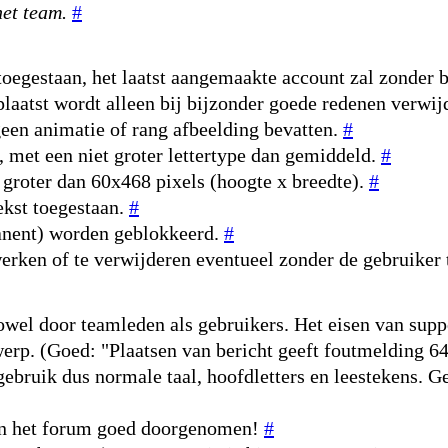
et team.
#
toegestaan, het laatst aangemaakte account zal zonder 
laatst wordt alleen bij bijzonder goede redenen verwij
een animatie of rang afbeelding bevatten.
#
, met een niet groter lettertype dan gemiddeld.
#
 groter dan 60x468 pixels (hoogte x breedte).
#
ekst toegestaan.
#
manent) worden geblokkeerd.
#
erken of te verwijderen eventueel zonder de gebruiker
owel door teamleden als gebruikers. Het eisen van suppo
erwerp. (Goed: "Plaatsen van bericht geeft foutmelding 
 gebruik dus normale taal, hoofdletters en leestekens. G
n in het forum goed doorgenomen!
#