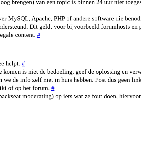
og brengen) van een topic is binnen 24 uur niet toeges
 over MySQL, Apache, PHP of andere software die beno
ondersteund. Dit geldt voor bijvoorbeeld forumhosts e
legale content.
#
ee helpt.
#
je komen is niet de bedoeling, geef de oplossing en ve
n we de info zelf niet in huis hebben. Post dus geen lin
wiki of op het forum.
#
(backseat moderating) op iets wat ze fout doen, hiervoo