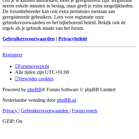
Om je te kunnen aanmelden, moet je geregistreerd zijn. Registratie
neemt enkele minuten in beslag, maar geeft je extra mogelijkheden.
De forumbeheerder kan ook extra permissies toestaan aan
geregistreerde gebruikers. Lees voor registratie onze
gebruiksvoorwaarden en het bijbehorend beleid. Bekijk ook de
regels als je gebruik maakt van het forum.
Gebruikersvoorwaarden
|
Privacybeleid
Registreer
Forumoverzicht
Alle tijden zijn
UTC+01:00
Verwijder cookies
Powered by
phpBB
® Forum Software © phpBB Limited
Nederlandse vertaling door
phpBB.nl
.
Privacy
|
Gebruikersvoorwaarden
|
Forum regels
GZIP: On