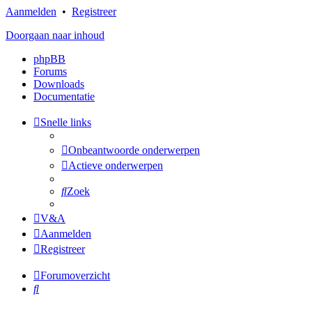
Aanmelden
•
Registreer
Doorgaan naar inhoud
phpBB
Forums
Downloads
Documentatie
Snelle links
Onbeantwoorde onderwerpen
Actieve onderwerpen
Zoek
V&A
Aanmelden
Registreer
Forumoverzicht
Zoek