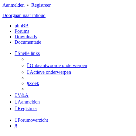
Aanmelden
•
Registreer
Doorgaan naar inhoud
phpBB
Forums
Downloads
Documentatie
Snelle links
Onbeantwoorde onderwerpen
Actieve onderwerpen
Zoek
V&A
Aanmelden
Registreer
Forumoverzicht
Zoek