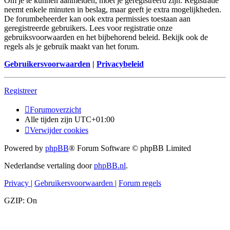
Om je te kunnen aanmelden, moet je geregistreerd zijn. Registratie
neemt enkele minuten in beslag, maar geeft je extra mogelijkheden.
De forumbeheerder kan ook extra permissies toestaan aan
geregistreerde gebruikers. Lees voor registratie onze
gebruiksvoorwaarden en het bijbehorend beleid. Bekijk ook de
regels als je gebruik maakt van het forum.
Gebruikersvoorwaarden
|
Privacybeleid
Registreer
Forumoverzicht
Alle tijden zijn
UTC+01:00
Verwijder cookies
Powered by
phpBB
® Forum Software © phpBB Limited
Nederlandse vertaling door
phpBB.nl
.
Privacy
|
Gebruikersvoorwaarden
|
Forum regels
GZIP: On