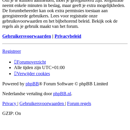
Om je te kunnen aanmelden, moet je geregistreerd zijn. Registratie
neemt enkele minuten in beslag, maar geeft je extra mogelijkheden.
De forumbeheerder kan ook extra permissies toestaan aan
geregistreerde gebruikers. Lees voor registratie onze
gebruiksvoorwaarden en het bijbehorend beleid. Bekijk ook de
regels als je gebruik maakt van het forum.
Gebruikersvoorwaarden
|
Privacybeleid
Registreer
Forumoverzicht
Alle tijden zijn
UTC+01:00
Verwijder cookies
Powered by
phpBB
® Forum Software © phpBB Limited
Nederlandse vertaling door
phpBB.nl
.
Privacy
|
Gebruikersvoorwaarden
|
Forum regels
GZIP: On