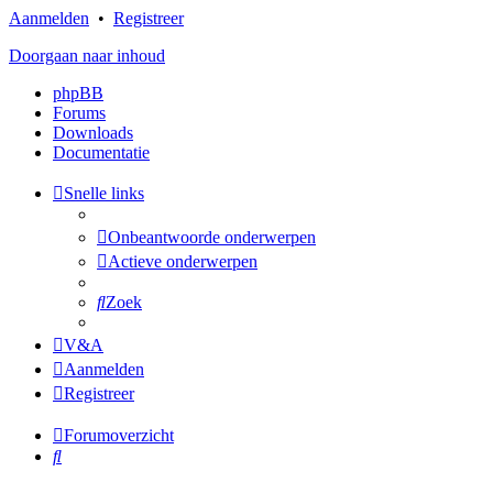
Aanmelden
•
Registreer
Doorgaan naar inhoud
phpBB
Forums
Downloads
Documentatie
Snelle links
Onbeantwoorde onderwerpen
Actieve onderwerpen
Zoek
V&A
Aanmelden
Registreer
Forumoverzicht
Zoek