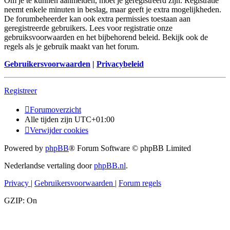
Om je te kunnen aanmelden, moet je geregistreerd zijn. Registratie
neemt enkele minuten in beslag, maar geeft je extra mogelijkheden.
De forumbeheerder kan ook extra permissies toestaan aan
geregistreerde gebruikers. Lees voor registratie onze
gebruiksvoorwaarden en het bijbehorend beleid. Bekijk ook de
regels als je gebruik maakt van het forum.
Gebruikersvoorwaarden
|
Privacybeleid
Registreer
Forumoverzicht
Alle tijden zijn
UTC+01:00
Verwijder cookies
Powered by
phpBB
® Forum Software © phpBB Limited
Nederlandse vertaling door
phpBB.nl
.
Privacy
|
Gebruikersvoorwaarden
|
Forum regels
GZIP: On