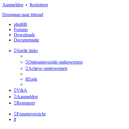
Aanmelden
•
Registreer
Doorgaan naar inhoud
phpBB
Forums
Downloads
Documentatie
Snelle links
Onbeantwoorde onderwerpen
Actieve onderwerpen
Zoek
V&A
Aanmelden
Registreer
Forumoverzicht
Zoek