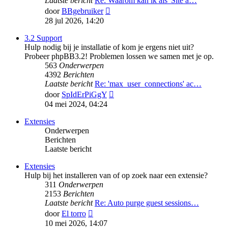
Laatste bericht
Re: Waarom kan ik als 'Site a…
Bekijk
door
BBgebruiker
laatste
28 jul 2026, 14:20
bericht
3.2 Support
Hulp nodig bij je installatie of kom je ergens niet uit?
Probeer phpBB3.2! Problemen lossen we samen met je op.
563
Onderwerpen
4392
Berichten
Laatste bericht
Re: 'max_user_connections' ac…
Bekijk
door
SpIdErPiGgY
laatste
04 mei 2024, 04:24
bericht
Extensies
Onderwerpen
Berichten
Laatste bericht
Extensies
Hulp bij het installeren van of op zoek naar een extensie?
311
Onderwerpen
2153
Berichten
Laatste bericht
Re: Auto purge guest sessions…
Bekijk
door
El torro
laatste
10 mei 2026, 14:07