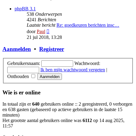
bericht
phpBB 3.1
538
Onderwerpen
4241
Berichten
Laatste bericht
Re: goedkeuren berichten insc…
Bekijk
door
Paul
laatste
21 jul 2018, 13:28
bericht
Aanmelden
•
Registreer
Gebruikersnaam:
Wachtwoord:
Ik ben mijn wachtwoord vergeten
|
Onthouden
Wie is er online
In totaal zijn er
640
gebruikers online :: 2 geregistreerd, 0 verborgen
en 638 gasten (gebaseerd op actieve gebruikers in de laatste 15
minuten)
Het grootste aantal gebruikers online was
6112
op 14 aug 2025,
11:57