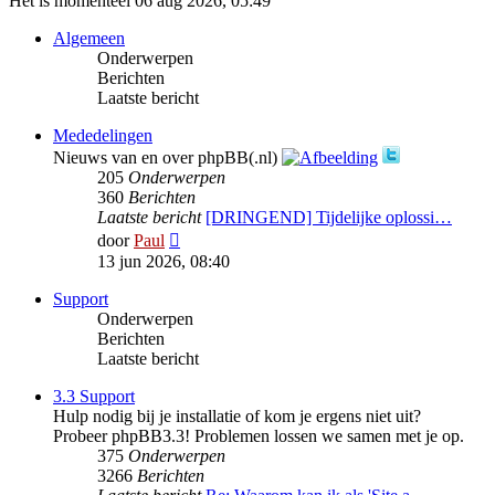
Het is momenteel 06 aug 2026, 05:49
Algemeen
Onderwerpen
Berichten
Laatste bericht
Mededelingen
Nieuws van en over phpBB(.nl)
205
Onderwerpen
360
Berichten
Laatste bericht
[DRINGEND] Tijdelijke oplossi…
Bekijk
door
Paul
laatste
13 jun 2026, 08:40
bericht
Support
Onderwerpen
Berichten
Laatste bericht
3.3 Support
Hulp nodig bij je installatie of kom je ergens niet uit?
Probeer phpBB3.3! Problemen lossen we samen met je op.
375
Onderwerpen
3266
Berichten