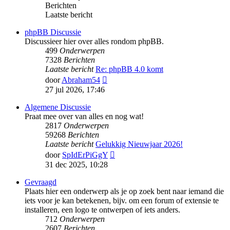
Berichten
Laatste bericht
phpBB Discussie
Discussieer hier over alles rondom phpBB.
499
Onderwerpen
7328
Berichten
Laatste bericht
Re: phpBB 4.0 komt
Bekijk
door
Abraham54
laatste
27 jul 2026, 17:46
bericht
Algemene Discussie
Praat mee over van alles en nog wat!
2817
Onderwerpen
59268
Berichten
Laatste bericht
Gelukkig Nieuwjaar 2026!
Bekijk
door
SpIdErPiGgY
laatste
31 dec 2025, 10:28
bericht
Gevraagd
Plaats hier een onderwerp als je op zoek bent naar iemand die
iets voor je kan betekenen, bijv. om een forum of extensie te
installeren, een logo te ontwerpen of iets anders.
712
Onderwerpen
2607
Berichten