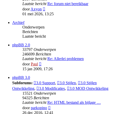
Laatste bericht
Re: forum niet bereikbaar
Bekijk
door
Axyon
laatste
01 mei 2026, 13:25
bericht
Archief
Onderwerpen
Berichten
Laatste bericht
phpBB 2.0
33797
Onderwerpen
246699
Berichten
Laatste bericht
Re: Allerlei problemen
Bekijk
door
Paul
laatste
15 jan 2009, 17:26
bericht
phpBB 3.0
Subforums:
3.0 Support
,
3.0 Stijlen
,
3.0 Stijlen
Ontwikkeling
,
3.0 Modificaties
,
3.0 MOD Ontwikkeling
15521
Onderwerpen
94325
Berichten
Laatste bericht
Re: HTML bestand als bijlage …
Bekijk
door
parkopino
laatste
26 dec 2016, 12:41