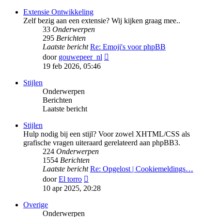
bericht
Extensie Ontwikkeling
Zelf bezig aan een extensie? Wij kijken graag mee..
33
Onderwerpen
295
Berichten
Laatste bericht
Re: Emoji's voor phpBB
Bekijk
door
gouwepeer_nl
laatste
19 feb 2026, 05:46
bericht
Stijlen
Onderwerpen
Berichten
Laatste bericht
Stijlen
Hulp nodig bij een stijl? Voor zowel XHTML/CSS als
grafische vragen uiteraard gerelateerd aan phpBB3.
224
Onderwerpen
1554
Berichten
Laatste bericht
Re: Opgelost | Cookiemeldings…
Bekijk
door
El torro
laatste
10 apr 2025, 20:28
bericht
Overige
Onderwerpen