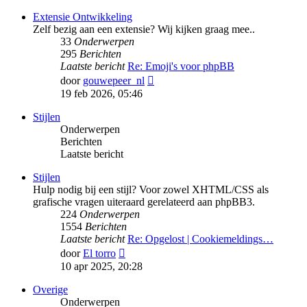
bericht
Extensie Ontwikkeling
Zelf bezig aan een extensie? Wij kijken graag mee..
33
Onderwerpen
295
Berichten
Laatste bericht
Re: Emoji's voor phpBB
Bekijk
door
gouwepeer_nl
laatste
19 feb 2026, 05:46
bericht
Stijlen
Onderwerpen
Berichten
Laatste bericht
Stijlen
Hulp nodig bij een stijl? Voor zowel XHTML/CSS als
grafische vragen uiteraard gerelateerd aan phpBB3.
224
Onderwerpen
1554
Berichten
Laatste bericht
Re: Opgelost | Cookiemeldings…
Bekijk
door
El torro
laatste
10 apr 2025, 20:28
bericht
Overige
Onderwerpen