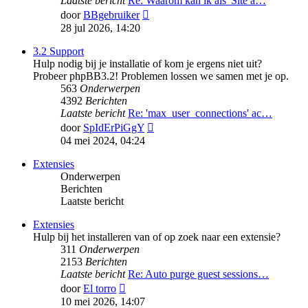
Laatste bericht
Re: Waarom kan ik als 'Site a…
Bekijk
door
BBgebruiker
laatste
28 jul 2026, 14:20
bericht
3.2 Support
Hulp nodig bij je installatie of kom je ergens niet uit?
Probeer phpBB3.2! Problemen lossen we samen met je op.
563
Onderwerpen
4392
Berichten
Laatste bericht
Re: 'max_user_connections' ac…
Bekijk
door
SpIdErPiGgY
laatste
04 mei 2024, 04:24
bericht
Extensies
Onderwerpen
Berichten
Laatste bericht
Extensies
Hulp bij het installeren van of op zoek naar een extensie?
311
Onderwerpen
2153
Berichten
Laatste bericht
Re: Auto purge guest sessions…
Bekijk
door
El torro
laatste
10 mei 2026, 14:07