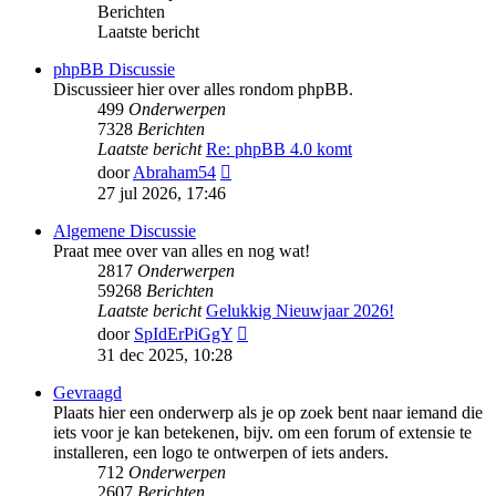
Berichten
Laatste bericht
phpBB Discussie
Discussieer hier over alles rondom phpBB.
499
Onderwerpen
7328
Berichten
Laatste bericht
Re: phpBB 4.0 komt
Bekijk
door
Abraham54
laatste
27 jul 2026, 17:46
bericht
Algemene Discussie
Praat mee over van alles en nog wat!
2817
Onderwerpen
59268
Berichten
Laatste bericht
Gelukkig Nieuwjaar 2026!
Bekijk
door
SpIdErPiGgY
laatste
31 dec 2025, 10:28
bericht
Gevraagd
Plaats hier een onderwerp als je op zoek bent naar iemand die
iets voor je kan betekenen, bijv. om een forum of extensie te
installeren, een logo te ontwerpen of iets anders.
712
Onderwerpen
2607
Berichten