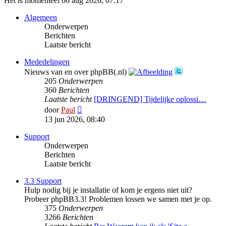
Het is momenteel 06 aug 2026, 07:17
Algemeen
Onderwerpen
Berichten
Laatste bericht
Mededelingen
Nieuws van en over phpBB(.nl)
205
Onderwerpen
360
Berichten
Laatste bericht
[DRINGEND] Tijdelijke oplossi…
Bekijk
door
Paul
laatste
13 jun 2026, 08:40
bericht
Support
Onderwerpen
Berichten
Laatste bericht
3.3 Support
Hulp nodig bij je installatie of kom je ergens niet uit?
Probeer phpBB3.3! Problemen lossen we samen met je op.
375
Onderwerpen
3266
Berichten