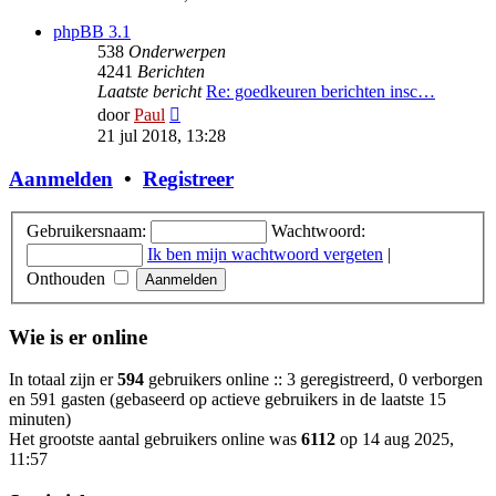
bericht
phpBB 3.1
538
Onderwerpen
4241
Berichten
Laatste bericht
Re: goedkeuren berichten insc…
Bekijk
door
Paul
laatste
21 jul 2018, 13:28
bericht
Aanmelden
•
Registreer
Gebruikersnaam:
Wachtwoord:
Ik ben mijn wachtwoord vergeten
|
Onthouden
Wie is er online
In totaal zijn er
594
gebruikers online :: 3 geregistreerd, 0 verborgen
en 591 gasten (gebaseerd op actieve gebruikers in de laatste 15
minuten)
Het grootste aantal gebruikers online was
6112
op 14 aug 2025,
11:57