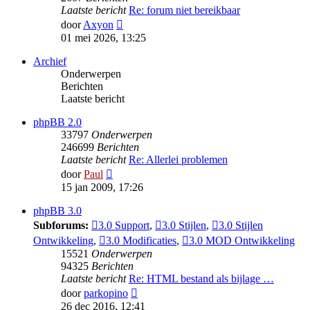
Laatste bericht
Re: forum niet bereikbaar
Bekijk
door
Axyon
laatste
01 mei 2026, 13:25
bericht
Archief
Onderwerpen
Berichten
Laatste bericht
phpBB 2.0
33797
Onderwerpen
246699
Berichten
Laatste bericht
Re: Allerlei problemen
Bekijk
door
Paul
laatste
15 jan 2009, 17:26
bericht
phpBB 3.0
Subforums:
3.0 Support
,
3.0 Stijlen
,
3.0 Stijlen
Ontwikkeling
,
3.0 Modificaties
,
3.0 MOD Ontwikkeling
15521
Onderwerpen
94325
Berichten
Laatste bericht
Re: HTML bestand als bijlage …
Bekijk
door
parkopino
laatste
26 dec 2016, 12:41