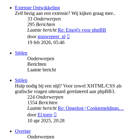
bericht
Extensie Ontwikkeling
Zelf bezig aan een extensie? Wij kijken graag mee..
33
Onderwerpen
295
Berichten
Laatste bericht
Re: Emoji's voor phpBB
Bekijk
door
gouwepeer_nl
laatste
19 feb 2026, 05:46
bericht
Stijlen
Onderwerpen
Berichten
Laatste bericht
Stijlen
Hulp nodig bij een stijl? Voor zowel XHTML/CSS als
grafische vragen uiteraard gerelateerd aan phpBB3.
224
Onderwerpen
1554
Berichten
Laatste bericht
Re: Opgelost | Cookiemeldings…
Bekijk
door
El torro
laatste
10 apr 2025, 20:28
bericht
Overige
Onderwerpen