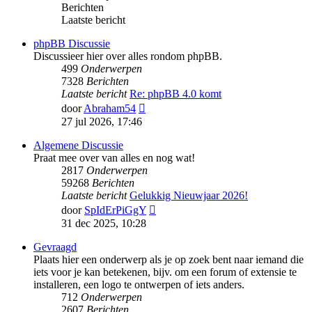
Berichten
Laatste bericht
phpBB Discussie
Discussieer hier over alles rondom phpBB.
499
Onderwerpen
7328
Berichten
Laatste bericht
Re: phpBB 4.0 komt
Bekijk
door
Abraham54
laatste
27 jul 2026, 17:46
bericht
Algemene Discussie
Praat mee over van alles en nog wat!
2817
Onderwerpen
59268
Berichten
Laatste bericht
Gelukkig Nieuwjaar 2026!
Bekijk
door
SpIdErPiGgY
laatste
31 dec 2025, 10:28
bericht
Gevraagd
Plaats hier een onderwerp als je op zoek bent naar iemand die
iets voor je kan betekenen, bijv. om een forum of extensie te
installeren, een logo te ontwerpen of iets anders.
712
Onderwerpen
2607
Berichten