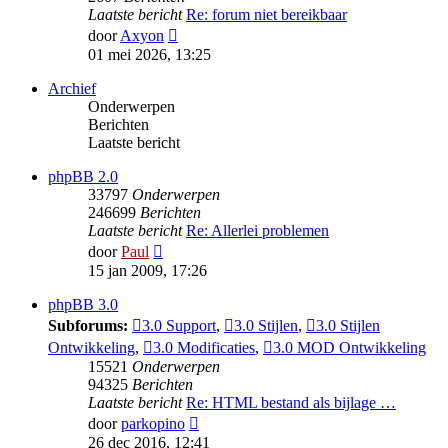
Laatste bericht
Re: forum niet bereikbaar
Bekijk
door
Axyon
laatste
01 mei 2026, 13:25
bericht
Archief
Onderwerpen
Berichten
Laatste bericht
phpBB 2.0
33797
Onderwerpen
246699
Berichten
Laatste bericht
Re: Allerlei problemen
Bekijk
door
Paul
laatste
15 jan 2009, 17:26
bericht
phpBB 3.0
Subforums:
3.0 Support
,
3.0 Stijlen
,
3.0 Stijlen
Ontwikkeling
,
3.0 Modificaties
,
3.0 MOD Ontwikkeling
15521
Onderwerpen
94325
Berichten
Laatste bericht
Re: HTML bestand als bijlage …
Bekijk
door
parkopino
laatste
26 dec 2016, 12:41