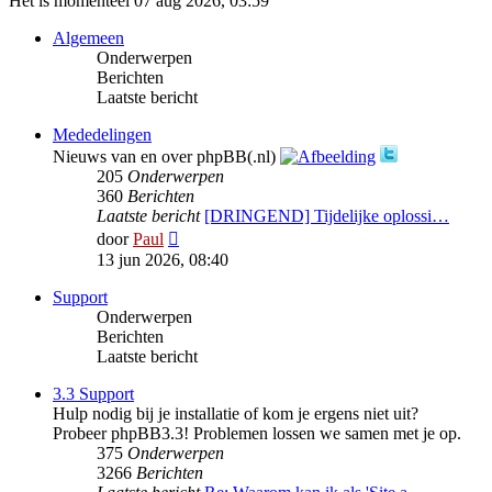
Het is momenteel 07 aug 2026, 03:59
Algemeen
Onderwerpen
Berichten
Laatste bericht
Mededelingen
Nieuws van en over phpBB(.nl)
205
Onderwerpen
360
Berichten
Laatste bericht
[DRINGEND] Tijdelijke oplossi…
Bekijk
door
Paul
laatste
13 jun 2026, 08:40
bericht
Support
Onderwerpen
Berichten
Laatste bericht
3.3 Support
Hulp nodig bij je installatie of kom je ergens niet uit?
Probeer phpBB3.3! Problemen lossen we samen met je op.
375
Onderwerpen
3266
Berichten