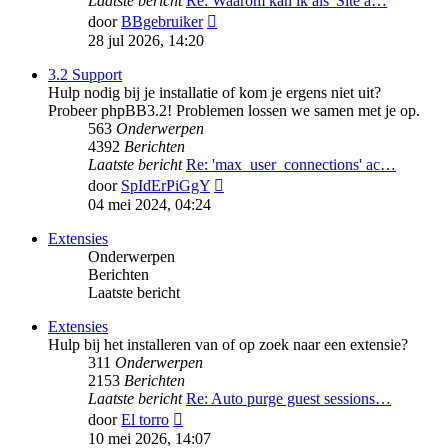
Laatste bericht
Re: Waarom kan ik als 'Site a…
Bekijk
door
BBgebruiker
laatste
28 jul 2026, 14:20
bericht
3.2 Support
Hulp nodig bij je installatie of kom je ergens niet uit?
Probeer phpBB3.2! Problemen lossen we samen met je op.
563
Onderwerpen
4392
Berichten
Laatste bericht
Re: 'max_user_connections' ac…
Bekijk
door
SpIdErPiGgY
laatste
04 mei 2024, 04:24
bericht
Extensies
Onderwerpen
Berichten
Laatste bericht
Extensies
Hulp bij het installeren van of op zoek naar een extensie?
311
Onderwerpen
2153
Berichten
Laatste bericht
Re: Auto purge guest sessions…
Bekijk
door
El torro
laatste
10 mei 2026, 14:07