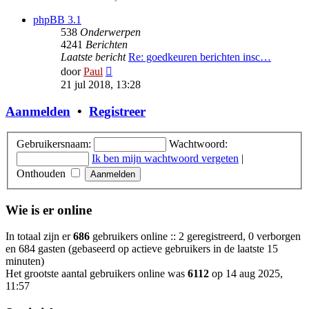
bericht
phpBB 3.1
538
Onderwerpen
4241
Berichten
Laatste bericht
Re: goedkeuren berichten insc…
Bekijk
door
Paul
laatste
21 jul 2018, 13:28
bericht
Aanmelden
•
Registreer
Gebruikersnaam:
Wachtwoord:
Ik ben mijn wachtwoord vergeten
|
Onthouden
Wie is er online
In totaal zijn er
686
gebruikers online :: 2 geregistreerd, 0 verborgen
en 684 gasten (gebaseerd op actieve gebruikers in de laatste 15
minuten)
Het grootste aantal gebruikers online was
6112
op 14 aug 2025,
11:57