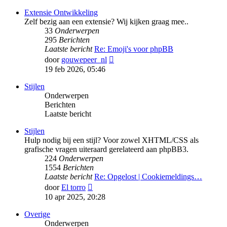
bericht
Extensie Ontwikkeling
Zelf bezig aan een extensie? Wij kijken graag mee..
33
Onderwerpen
295
Berichten
Laatste bericht
Re: Emoji's voor phpBB
Bekijk
door
gouwepeer_nl
laatste
19 feb 2026, 05:46
bericht
Stijlen
Onderwerpen
Berichten
Laatste bericht
Stijlen
Hulp nodig bij een stijl? Voor zowel XHTML/CSS als
grafische vragen uiteraard gerelateerd aan phpBB3.
224
Onderwerpen
1554
Berichten
Laatste bericht
Re: Opgelost | Cookiemeldings…
Bekijk
door
El torro
laatste
10 apr 2025, 20:28
bericht
Overige
Onderwerpen