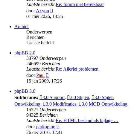
Laatste bericht
Re: forum niet bereikbaar
Bekijk
door
Axyon
laatste
01 mei 2026, 13:25
bericht
Archief
Onderwerpen
Berichten
Laatste bericht
phpBB 2.0
33797
Onderwerpen
246699
Berichten
Laatste bericht
Re: Allerlei problemen
Bekijk
door
Paul
laatste
15 jan 2009, 17:26
bericht
phpBB 3.0
Subforums:
3.0 Support
,
3.0 Stijlen
,
3.0 Stijlen
Ontwikkeling
,
3.0 Modificaties
,
3.0 MOD Ontwikkeling
15521
Onderwerpen
94325
Berichten
Laatste bericht
Re: HTML bestand als bijlage …
Bekijk
door
parkopino
laatste
26 dec 2016, 12:41