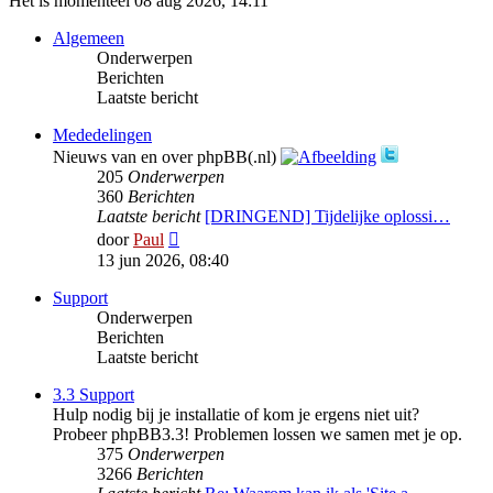
Het is momenteel 08 aug 2026, 14:11
Algemeen
Onderwerpen
Berichten
Laatste bericht
Mededelingen
Nieuws van en over phpBB(.nl)
205
Onderwerpen
360
Berichten
Laatste bericht
[DRINGEND] Tijdelijke oplossi…
Bekijk
door
Paul
laatste
13 jun 2026, 08:40
bericht
Support
Onderwerpen
Berichten
Laatste bericht
3.3 Support
Hulp nodig bij je installatie of kom je ergens niet uit?
Probeer phpBB3.3! Problemen lossen we samen met je op.
375
Onderwerpen
3266
Berichten