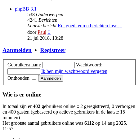
bericht
phpBB 3.1
538
Onderwerpen
4241
Berichten
Laatste bericht
Re: goedkeuren berichten insc…
Bekijk
door
Paul
laatste
21 jul 2018, 13:28
bericht
Aanmelden
•
Registreer
Gebruikersnaam:
Wachtwoord:
Ik ben mijn wachtwoord vergeten
|
Onthouden
Wie is er online
In totaal zijn er
402
gebruikers online :: 2 geregistreerd, 0 verborgen
en 400 gasten (gebaseerd op actieve gebruikers in de laatste 15
minuten)
Het grootste aantal gebruikers online was
6112
op 14 aug 2025,
11:57