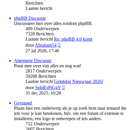
Berichten
Laatste bericht
phpBB Discussie
Discussieer hier over alles rondom phpBB.
499
Onderwerpen
7328
Berichten
Laatste bericht
Re: phpBB 4.0 komt
Bekijk
door
Abraham54
laatste
27 jul 2026, 17:46
bericht
Algemene Discussie
Praat mee over van alles en nog wat!
2817
Onderwerpen
59268
Berichten
Laatste bericht
Gelukkig Nieuwjaar 2026!
Bekijk
door
SpIdErPiGgY
laatste
31 dec 2025, 10:28
bericht
Gevraagd
Plaats hier een onderwerp als je op zoek bent naar iemand die
iets voor je kan betekenen, bijv. om een forum of extensie te
installeren, een logo te ontwerpen of iets anders.
712
Onderwerpen
2607
Berichten