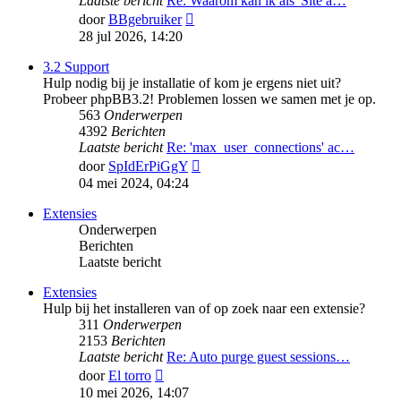
Laatste bericht
Re: Waarom kan ik als 'Site a…
Bekijk
door
BBgebruiker
laatste
28 jul 2026, 14:20
bericht
3.2 Support
Hulp nodig bij je installatie of kom je ergens niet uit?
Probeer phpBB3.2! Problemen lossen we samen met je op.
563
Onderwerpen
4392
Berichten
Laatste bericht
Re: 'max_user_connections' ac…
Bekijk
door
SpIdErPiGgY
laatste
04 mei 2024, 04:24
bericht
Extensies
Onderwerpen
Berichten
Laatste bericht
Extensies
Hulp bij het installeren van of op zoek naar een extensie?
311
Onderwerpen
2153
Berichten
Laatste bericht
Re: Auto purge guest sessions…
Bekijk
door
El torro
laatste
10 mei 2026, 14:07