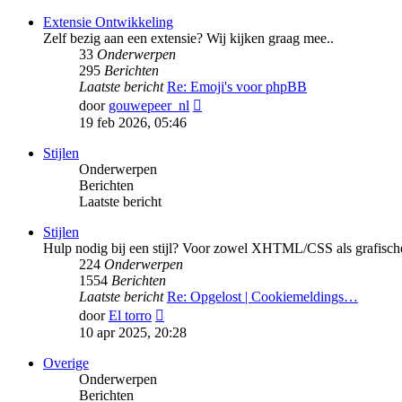
bericht
Extensie Ontwikkeling
Zelf bezig aan een extensie? Wij kijken graag mee..
33
Onderwerpen
295
Berichten
Laatste bericht
Re: Emoji's voor phpBB
Bekijk
door
gouwepeer_nl
laatste
19 feb 2026, 05:46
bericht
Stijlen
Onderwerpen
Berichten
Laatste bericht
Stijlen
Hulp nodig bij een stijl? Voor zowel XHTML/CSS als grafische
224
Onderwerpen
1554
Berichten
Laatste bericht
Re: Opgelost | Cookiemeldings…
Bekijk
door
El torro
laatste
10 apr 2025, 20:28
bericht
Overige
Onderwerpen
Berichten