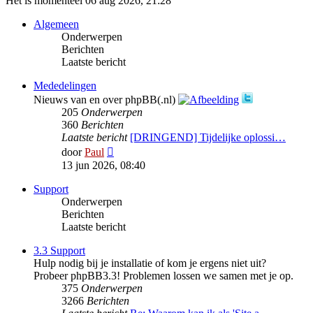
Het is momenteel 06 aug 2026, 21:28
Algemeen
Onderwerpen
Berichten
Laatste bericht
Mededelingen
Nieuws van en over phpBB(.nl)
205
Onderwerpen
360
Berichten
Laatste bericht
[DRINGEND] Tijdelijke oplossi…
Bekijk
door
Paul
laatste
13 jun 2026, 08:40
bericht
Support
Onderwerpen
Berichten
Laatste bericht
3.3 Support
Hulp nodig bij je installatie of kom je ergens niet uit?
Probeer phpBB3.3! Problemen lossen we samen met je op.
375
Onderwerpen
3266
Berichten