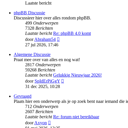
Laatste bericht
phpBB Discussie
Discussieer hier over alles rondom phpBB.
499
Onderwerpen
7328
Berichten
Laatste bericht
Re: phpBB 4.0 komt
Bekijk
door
Abraham54
laatste
27 jul 2026, 17:46
bericht
Algemene Discussie
Praat mee over van alles en nog wat!
2817
Onderwerpen
59268
Berichten
Laatste bericht
Gelukkig Nieuwjaar 2026!
Bekijk
door
SpIdErPiGgY
laatste
31 dec 2025, 10:28
bericht
Gevraagd
Plaats hier een onderwerp als je op zoek bent naar iemand die ie
712
Onderwerpen
2607
Berichten
Laatste bericht
Re: forum niet bereikbaar
Bekijk
door
Axyon
laatste