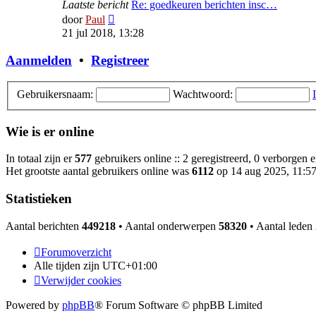
Laatste bericht
Re: goedkeuren berichten insc…
Bekijk
door
Paul
laatste
21 jul 2018, 13:28
bericht
Aanmelden
•
Registreer
Gebruikersnaam:
Wachtwoord:
Wie is er online
In totaal zijn er
577
gebruikers online :: 2 geregistreerd, 0 verborgen 
Het grootste aantal gebruikers online was
6112
op 14 aug 2025, 11:5
Statistieken
Aantal berichten
449218
• Aantal onderwerpen
58320
• Aantal leden
Forumoverzicht
Alle tijden zijn
UTC+01:00
Verwijder cookies
Powered by
phpBB
® Forum Software © phpBB Limited