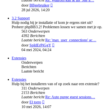
Laatste bericht
Re: Waarom kan ik als 'Site a…
Bekijk
door
BBgebruiker
laatste
28 jul 2026, 14:20
bericht
3.2 Support
Hulp nodig bij je installatie of kom je ergens niet uit?
Probeer phpBB3.2! Problemen lossen we samen met je op.
563
Onderwerpen
4392
Berichten
Laatste bericht
Re: 'max_user_connections' ac…
Bekijk
door
SpIdErPiGgY
laatste
04 mei 2024, 04:24
bericht
Extensies
Onderwerpen
Berichten
Laatste bericht
Extensies
Hulp bij het installeren van of op zoek naar een extensie?
311
Onderwerpen
2153
Berichten
Laatste bericht
Re: Auto purge guest sessions…
Bekijk
door
El torro
laatste
10 mei 2026, 14:07