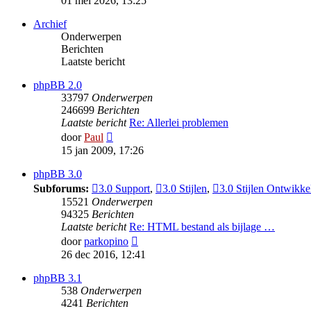
01 mei 2026, 13:25
bericht
Archief
Onderwerpen
Berichten
Laatste bericht
phpBB 2.0
33797
Onderwerpen
246699
Berichten
Laatste bericht
Re: Allerlei problemen
Bekijk
door
Paul
laatste
15 jan 2009, 17:26
bericht
phpBB 3.0
Subforums:
3.0 Support
,
3.0 Stijlen
,
3.0 Stijlen Ontwikke
15521
Onderwerpen
94325
Berichten
Laatste bericht
Re: HTML bestand als bijlage …
Bekijk
door
parkopino
laatste
26 dec 2016, 12:41
bericht
phpBB 3.1
538
Onderwerpen
4241
Berichten