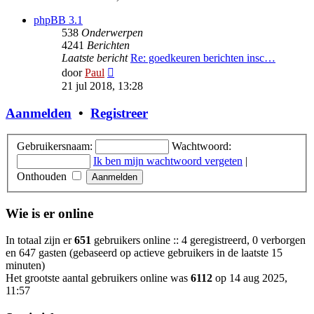
bericht
phpBB 3.1
538
Onderwerpen
4241
Berichten
Laatste bericht
Re: goedkeuren berichten insc…
Bekijk
door
Paul
laatste
21 jul 2018, 13:28
bericht
Aanmelden
•
Registreer
Gebruikersnaam:
Wachtwoord:
Ik ben mijn wachtwoord vergeten
|
Onthouden
Wie is er online
In totaal zijn er
651
gebruikers online :: 4 geregistreerd, 0 verborgen
en 647 gasten (gebaseerd op actieve gebruikers in de laatste 15
minuten)
Het grootste aantal gebruikers online was
6112
op 14 aug 2025,
11:57