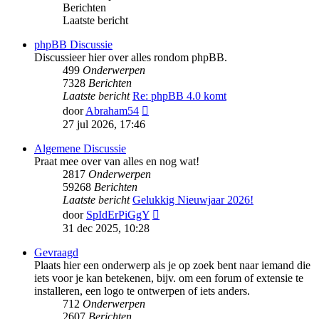
Berichten
Laatste bericht
phpBB Discussie
Discussieer hier over alles rondom phpBB.
499
Onderwerpen
7328
Berichten
Laatste bericht
Re: phpBB 4.0 komt
Bekijk
door
Abraham54
laatste
27 jul 2026, 17:46
bericht
Algemene Discussie
Praat mee over van alles en nog wat!
2817
Onderwerpen
59268
Berichten
Laatste bericht
Gelukkig Nieuwjaar 2026!
Bekijk
door
SpIdErPiGgY
laatste
31 dec 2025, 10:28
bericht
Gevraagd
Plaats hier een onderwerp als je op zoek bent naar iemand die
iets voor je kan betekenen, bijv. om een forum of extensie te
installeren, een logo te ontwerpen of iets anders.
712
Onderwerpen
2607
Berichten