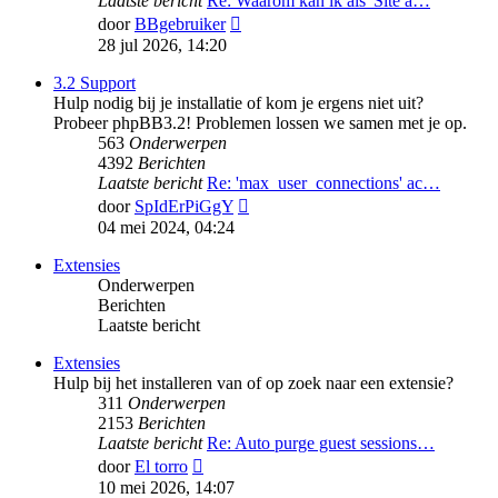
Laatste bericht
Re: Waarom kan ik als 'Site a…
Bekijk
door
BBgebruiker
laatste
28 jul 2026, 14:20
bericht
3.2 Support
Hulp nodig bij je installatie of kom je ergens niet uit?
Probeer phpBB3.2! Problemen lossen we samen met je op.
563
Onderwerpen
4392
Berichten
Laatste bericht
Re: 'max_user_connections' ac…
Bekijk
door
SpIdErPiGgY
laatste
04 mei 2024, 04:24
bericht
Extensies
Onderwerpen
Berichten
Laatste bericht
Extensies
Hulp bij het installeren van of op zoek naar een extensie?
311
Onderwerpen
2153
Berichten
Laatste bericht
Re: Auto purge guest sessions…
Bekijk
door
El torro
laatste
10 mei 2026, 14:07