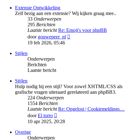
bericht
Extensie Ontwikkeling
Zelf bezig aan een extensie? Wij kijken graag mee..
33
Onderwerpen
295
Berichten
Laatste bericht
Re: Emoji's voor phpBB
Bekijk
door
gouwepeer_nl
laatste
19 feb 2026, 05:46
bericht
Stijlen
Onderwerpen
Berichten
Laatste bericht
Stijlen
Hulp nodig bij een stijl? Voor zowel XHTML/CSS als
grafische vragen uiteraard gerelateerd aan phpBB3.
224
Onderwerpen
1554
Berichten
Laatste bericht
Re: Opgelost | Cookiemeldings…
Bekijk
door
El torro
laatste
10 apr 2025, 20:28
bericht
Overige
Onderwerpen