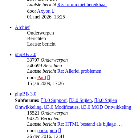
Laatste bericht
Re: forum niet bereikbaar
Bekijk
door
Axyon
laatste
01 mei 2026, 13:25
bericht
Archief
Onderwerpen
Berichten
Laatste bericht
phpBB 2.0
33797
Onderwerpen
246699
Berichten
Laatste bericht
Re: Allerlei problemen
Bekijk
door
Paul
laatste
15 jan 2009, 17:26
bericht
phpBB 3.0
Subforums:
3.0 Support
,
3.0 Stijlen
,
3.0 Stijlen
Ontwikkeling
,
3.0 Modificaties
,
3.0 MOD Ontwikkeling
15521
Onderwerpen
94325
Berichten
Laatste bericht
Re: HTML bestand als bijlage …
Bekijk
door
parkopino
laatste
26 dec 2016, 12:41