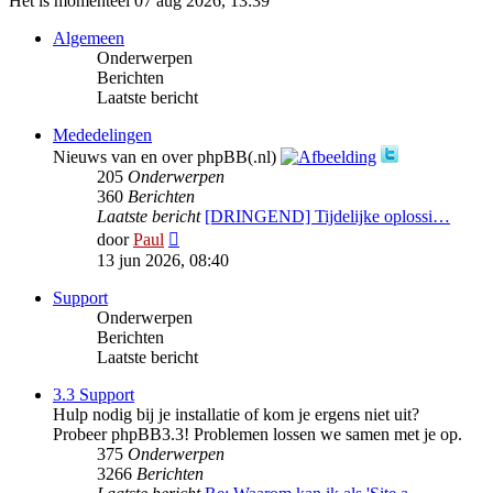
Het is momenteel 07 aug 2026, 13:39
Algemeen
Onderwerpen
Berichten
Laatste bericht
Mededelingen
Nieuws van en over phpBB(.nl)
205
Onderwerpen
360
Berichten
Laatste bericht
[DRINGEND] Tijdelijke oplossi…
Bekijk
door
Paul
laatste
13 jun 2026, 08:40
bericht
Support
Onderwerpen
Berichten
Laatste bericht
3.3 Support
Hulp nodig bij je installatie of kom je ergens niet uit?
Probeer phpBB3.3! Problemen lossen we samen met je op.
375
Onderwerpen
3266
Berichten