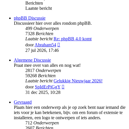
Berichten
Laatste bericht
phpBB Discussie
Discussieer hier over alles rondom phpBB.
499
Onderwerpen
7328
Berichten
Laatste bericht
Re: phpBB 4.0 komt
Bekijk
door
Abraham54
laatste
27 jul 2026, 17:46
bericht
Algemene Discussie
Praat mee over van alles en nog wat!
2817
Onderwerpen
59268
Berichten
Laatste bericht
Gelukkig Nieuwjaar 2026!
Bekijk
door
SpIdErPiGgY
laatste
31 dec 2025, 10:28
bericht
Gevraagd
Plaats hier een onderwerp als je op zoek bent naar iemand die
iets voor je kan betekenen, bijv. om een forum of extensie te
installeren, een logo te ontwerpen of iets anders.
712
Onderwerpen
2607
Berichten