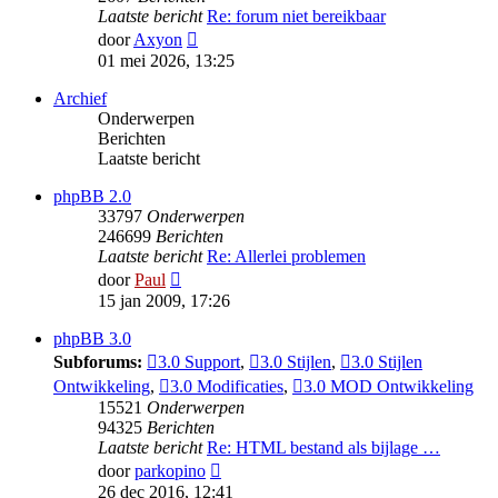
Laatste bericht
Re: forum niet bereikbaar
Bekijk
door
Axyon
laatste
01 mei 2026, 13:25
bericht
Archief
Onderwerpen
Berichten
Laatste bericht
phpBB 2.0
33797
Onderwerpen
246699
Berichten
Laatste bericht
Re: Allerlei problemen
Bekijk
door
Paul
laatste
15 jan 2009, 17:26
bericht
phpBB 3.0
Subforums:
3.0 Support
,
3.0 Stijlen
,
3.0 Stijlen
Ontwikkeling
,
3.0 Modificaties
,
3.0 MOD Ontwikkeling
15521
Onderwerpen
94325
Berichten
Laatste bericht
Re: HTML bestand als bijlage …
Bekijk
door
parkopino
laatste
26 dec 2016, 12:41