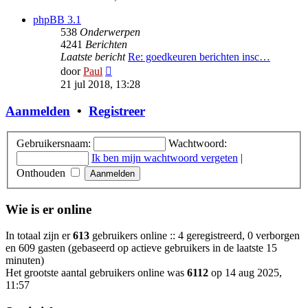
bericht
phpBB 3.1
538
Onderwerpen
4241
Berichten
Laatste bericht
Re: goedkeuren berichten insc…
Bekijk
door
Paul
laatste
21 jul 2018, 13:28
bericht
Aanmelden
•
Registreer
Gebruikersnaam:
Wachtwoord:
Ik ben mijn wachtwoord vergeten
|
Onthouden
Wie is er online
In totaal zijn er
613
gebruikers online :: 4 geregistreerd, 0 verborgen
en 609 gasten (gebaseerd op actieve gebruikers in de laatste 15
minuten)
Het grootste aantal gebruikers online was
6112
op 14 aug 2025,
11:57