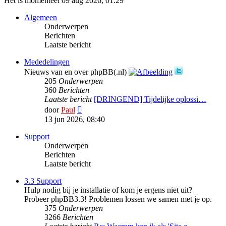
Het is momenteel 09 aug 2026, 01:29
Algemeen
Onderwerpen
Berichten
Laatste bericht
Mededelingen
Nieuws van en over phpBB(.nl)
205
Onderwerpen
360
Berichten
Laatste bericht
[DRINGEND] Tijdelijke oplossi…
Bekijk
door
Paul
laatste
13 jun 2026, 08:40
bericht
Support
Onderwerpen
Berichten
Laatste bericht
3.3 Support
Hulp nodig bij je installatie of kom je ergens niet uit?
Probeer phpBB3.3! Problemen lossen we samen met je op.
375
Onderwerpen
3266
Berichten