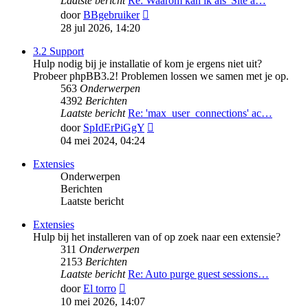
Laatste bericht
Re: Waarom kan ik als 'Site a…
Bekijk
door
BBgebruiker
laatste
28 jul 2026, 14:20
bericht
3.2 Support
Hulp nodig bij je installatie of kom je ergens niet uit?
Probeer phpBB3.2! Problemen lossen we samen met je op.
563
Onderwerpen
4392
Berichten
Laatste bericht
Re: 'max_user_connections' ac…
Bekijk
door
SpIdErPiGgY
laatste
04 mei 2024, 04:24
bericht
Extensies
Onderwerpen
Berichten
Laatste bericht
Extensies
Hulp bij het installeren van of op zoek naar een extensie?
311
Onderwerpen
2153
Berichten
Laatste bericht
Re: Auto purge guest sessions…
Bekijk
door
El torro
laatste
10 mei 2026, 14:07