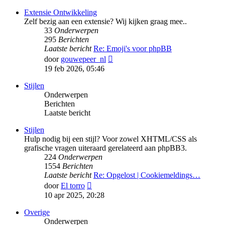
bericht
Extensie Ontwikkeling
Zelf bezig aan een extensie? Wij kijken graag mee..
33
Onderwerpen
295
Berichten
Laatste bericht
Re: Emoji's voor phpBB
Bekijk
door
gouwepeer_nl
laatste
19 feb 2026, 05:46
bericht
Stijlen
Onderwerpen
Berichten
Laatste bericht
Stijlen
Hulp nodig bij een stijl? Voor zowel XHTML/CSS als
grafische vragen uiteraard gerelateerd aan phpBB3.
224
Onderwerpen
1554
Berichten
Laatste bericht
Re: Opgelost | Cookiemeldings…
Bekijk
door
El torro
laatste
10 apr 2025, 20:28
bericht
Overige
Onderwerpen