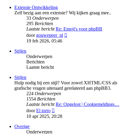
bericht
Extensie Ontwikkeling
Zelf bezig aan een extensie? Wij kijken graag mee..
33
Onderwerpen
295
Berichten
Laatste bericht
Re: Emoji's voor phpBB
Bekijk
door
gouwepeer_nl
laatste
19 feb 2026, 05:46
bericht
Stijlen
Onderwerpen
Berichten
Laatste bericht
Stijlen
Hulp nodig bij een stijl? Voor zowel XHTML/CSS als
grafische vragen uiteraard gerelateerd aan phpBB3.
224
Onderwerpen
1554
Berichten
Laatste bericht
Re: Opgelost | Cookiemeldings…
Bekijk
door
El torro
laatste
10 apr 2025, 20:28
bericht
Overige
Onderwerpen