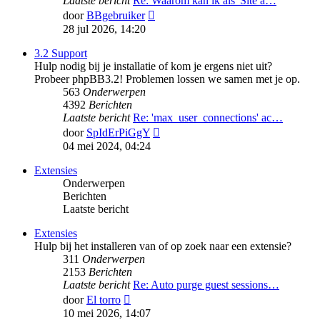
Laatste bericht
Re: Waarom kan ik als 'Site a…
Bekijk
door
BBgebruiker
laatste
28 jul 2026, 14:20
bericht
3.2 Support
Hulp nodig bij je installatie of kom je ergens niet uit?
Probeer phpBB3.2! Problemen lossen we samen met je op.
563
Onderwerpen
4392
Berichten
Laatste bericht
Re: 'max_user_connections' ac…
Bekijk
door
SpIdErPiGgY
laatste
04 mei 2024, 04:24
bericht
Extensies
Onderwerpen
Berichten
Laatste bericht
Extensies
Hulp bij het installeren van of op zoek naar een extensie?
311
Onderwerpen
2153
Berichten
Laatste bericht
Re: Auto purge guest sessions…
Bekijk
door
El torro
laatste
10 mei 2026, 14:07