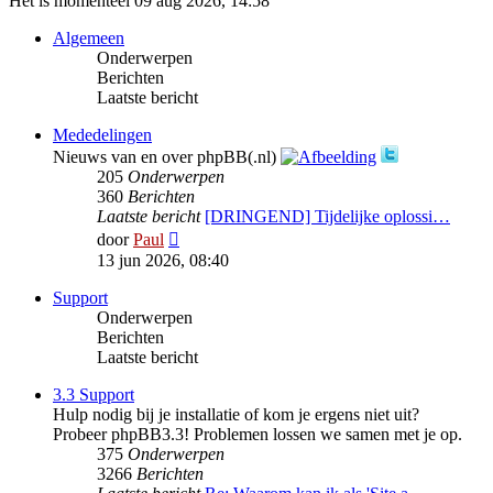
Het is momenteel 09 aug 2026, 14:58
Algemeen
Onderwerpen
Berichten
Laatste bericht
Mededelingen
Nieuws van en over phpBB(.nl)
205
Onderwerpen
360
Berichten
Laatste bericht
[DRINGEND] Tijdelijke oplossi…
Bekijk
door
Paul
laatste
13 jun 2026, 08:40
bericht
Support
Onderwerpen
Berichten
Laatste bericht
3.3 Support
Hulp nodig bij je installatie of kom je ergens niet uit?
Probeer phpBB3.3! Problemen lossen we samen met je op.
375
Onderwerpen
3266
Berichten