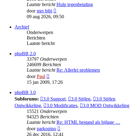
Laatste bericht
Hulp tegenbetaling
Bekijk
door
mrs bibi
laatste
09 aug 2026, 09:50
bericht
Archief
Onderwerpen
Berichten
Laatste bericht
phpBB 2.0
33797
Onderwerpen
246699
Berichten
Laatste bericht
Re: Allerlei problemen
Bekijk
door
Paul
laatste
15 jan 2009, 17:26
bericht
phpBB 3.0
Subforums:
3.0 Support
,
3.0 Stijlen
,
3.0 Stijlen
Ontwikkeling
,
3.0 Modificaties
,
3.0 MOD Ontwikkeling
15521
Onderwerpen
94325
Berichten
Laatste bericht
Re: HTML bestand als bijlage …
Bekijk
door
parkopino
laatste
26 dec 2016, 12:41