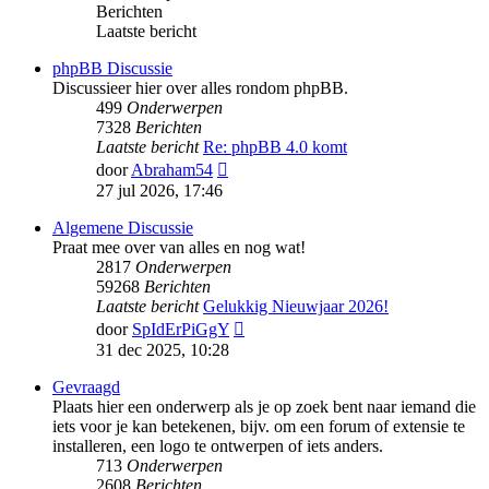
Berichten
Laatste bericht
phpBB Discussie
Discussieer hier over alles rondom phpBB.
499
Onderwerpen
7328
Berichten
Laatste bericht
Re: phpBB 4.0 komt
Bekijk
door
Abraham54
laatste
27 jul 2026, 17:46
bericht
Algemene Discussie
Praat mee over van alles en nog wat!
2817
Onderwerpen
59268
Berichten
Laatste bericht
Gelukkig Nieuwjaar 2026!
Bekijk
door
SpIdErPiGgY
laatste
31 dec 2025, 10:28
bericht
Gevraagd
Plaats hier een onderwerp als je op zoek bent naar iemand die
iets voor je kan betekenen, bijv. om een forum of extensie te
installeren, een logo te ontwerpen of iets anders.
713
Onderwerpen
2608
Berichten