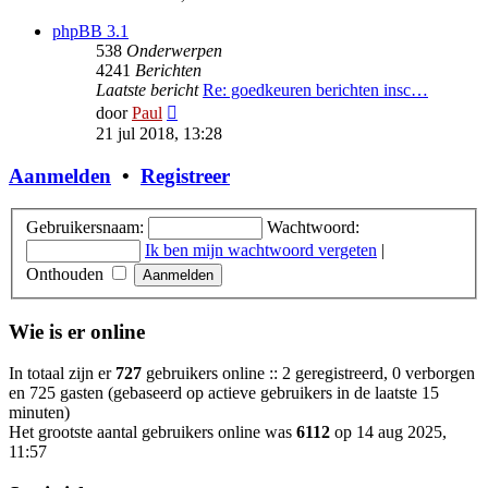
bericht
phpBB 3.1
538
Onderwerpen
4241
Berichten
Laatste bericht
Re: goedkeuren berichten insc…
Bekijk
door
Paul
laatste
21 jul 2018, 13:28
bericht
Aanmelden
•
Registreer
Gebruikersnaam:
Wachtwoord:
Ik ben mijn wachtwoord vergeten
|
Onthouden
Wie is er online
In totaal zijn er
727
gebruikers online :: 2 geregistreerd, 0 verborgen
en 725 gasten (gebaseerd op actieve gebruikers in de laatste 15
minuten)
Het grootste aantal gebruikers online was
6112
op 14 aug 2025,
11:57