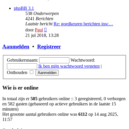
bericht
phpBB 3.1
538
Onderwerpen
4241
Berichten
Laatste bericht
Re: goedkeuren berichten insc…
Bekijk
door
Paul
laatste
21 jul 2018, 13:28
bericht
Aanmelden
•
Registreer
Gebruikersnaam:
Wachtwoord:
Ik ben mijn wachtwoord vergeten
|
Onthouden
Wie is er online
In totaal zijn er
585
gebruikers online :: 3 geregistreerd, 0 verborgen
en 582 gasten (gebaseerd op actieve gebruikers in de laatste 15
minuten)
Het grootste aantal gebruikers online was
6112
op 14 aug 2025,
11:57