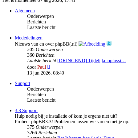
Het is momenteel 07 aug 2026, 17:41
Algemeen
Onderwerpen
Berichten
Laatste bericht
Mededelingen
Nieuws van en over phpBB(.nl)
205
Onderwerpen
360
Berichten
Laatste bericht
[DRINGEND] Tijdelijke oplossi…
Bekijk
door
Paul
laatste
13 jun 2026, 08:40
bericht
Support
Onderwerpen
Berichten
Laatste bericht
3.3 Support
Hulp nodig bij je installatie of kom je ergens niet uit?
Probeer phpBB3.3! Problemen lossen we samen met je op.
375
Onderwerpen
3266
Berichten