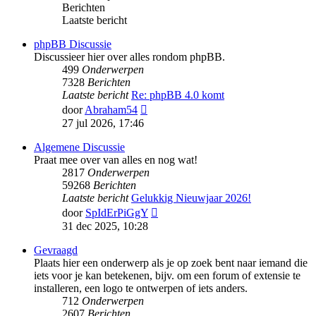
Berichten
Laatste bericht
phpBB Discussie
Discussieer hier over alles rondom phpBB.
499
Onderwerpen
7328
Berichten
Laatste bericht
Re: phpBB 4.0 komt
Bekijk
door
Abraham54
laatste
27 jul 2026, 17:46
bericht
Algemene Discussie
Praat mee over van alles en nog wat!
2817
Onderwerpen
59268
Berichten
Laatste bericht
Gelukkig Nieuwjaar 2026!
Bekijk
door
SpIdErPiGgY
laatste
31 dec 2025, 10:28
bericht
Gevraagd
Plaats hier een onderwerp als je op zoek bent naar iemand die
iets voor je kan betekenen, bijv. om een forum of extensie te
installeren, een logo te ontwerpen of iets anders.
712
Onderwerpen
2607
Berichten