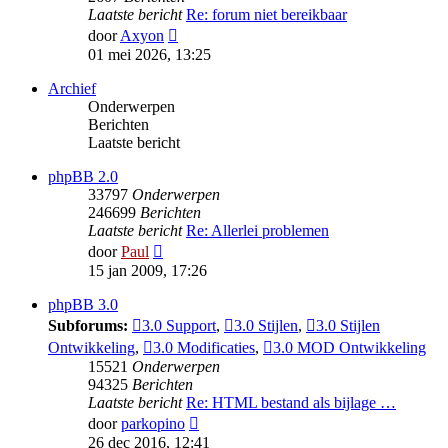
Laatste bericht
Re: forum niet bereikbaar
Bekijk
door
Axyon
laatste
01 mei 2026, 13:25
bericht
Archief
Onderwerpen
Berichten
Laatste bericht
phpBB 2.0
33797
Onderwerpen
246699
Berichten
Laatste bericht
Re: Allerlei problemen
Bekijk
door
Paul
laatste
15 jan 2009, 17:26
bericht
phpBB 3.0
Subforums:
3.0 Support
,
3.0 Stijlen
,
3.0 Stijlen
Ontwikkeling
,
3.0 Modificaties
,
3.0 MOD Ontwikkeling
15521
Onderwerpen
94325
Berichten
Laatste bericht
Re: HTML bestand als bijlage …
Bekijk
door
parkopino
laatste
26 dec 2016, 12:41