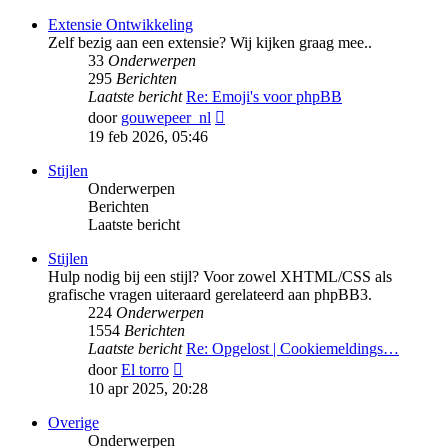
bericht
Extensie Ontwikkeling
Zelf bezig aan een extensie? Wij kijken graag mee..
33
Onderwerpen
295
Berichten
Laatste bericht
Re: Emoji's voor phpBB
Bekijk
door
gouwepeer_nl
laatste
19 feb 2026, 05:46
bericht
Stijlen
Onderwerpen
Berichten
Laatste bericht
Stijlen
Hulp nodig bij een stijl? Voor zowel XHTML/CSS als
grafische vragen uiteraard gerelateerd aan phpBB3.
224
Onderwerpen
1554
Berichten
Laatste bericht
Re: Opgelost | Cookiemeldings…
Bekijk
door
El torro
laatste
10 apr 2025, 20:28
bericht
Overige
Onderwerpen