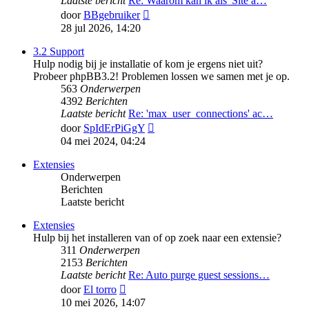
Laatste bericht
Re: Waarom kan ik als 'Site a…
Bekijk
door
BBgebruiker
laatste
28 jul 2026, 14:20
bericht
3.2 Support
Hulp nodig bij je installatie of kom je ergens niet uit?
Probeer phpBB3.2! Problemen lossen we samen met je op.
563
Onderwerpen
4392
Berichten
Laatste bericht
Re: 'max_user_connections' ac…
Bekijk
door
SpIdErPiGgY
laatste
04 mei 2024, 04:24
bericht
Extensies
Onderwerpen
Berichten
Laatste bericht
Extensies
Hulp bij het installeren van of op zoek naar een extensie?
311
Onderwerpen
2153
Berichten
Laatste bericht
Re: Auto purge guest sessions…
Bekijk
door
El torro
laatste
10 mei 2026, 14:07