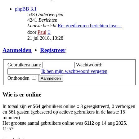
bericht
phpBB 3.1
538
Onderwerpen
4241
Berichten
Laatste bericht
Re: goedkeuren berichten insc…
Bekijk
door
Paul
laatste
21 jul 2018, 13:28
bericht
Aanmelden
•
Registreer
Gebruikersnaam:
Wachtwoord:
Ik ben mijn wachtwoord vergeten
|
Onthouden
Wie is er online
In totaal zijn er
564
gebruikers online :: 3 geregistreerd, 0 verborgen
en 561 gasten (gebaseerd op actieve gebruikers in de laatste 15
minuten)
Het grootste aantal gebruikers online was
6112
op 14 aug 2025,
11:57