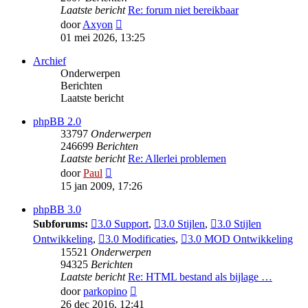
Laatste bericht
Re: forum niet bereikbaar
Bekijk
door
Axyon
laatste
01 mei 2026, 13:25
bericht
Archief
Onderwerpen
Berichten
Laatste bericht
phpBB 2.0
33797
Onderwerpen
246699
Berichten
Laatste bericht
Re: Allerlei problemen
Bekijk
door
Paul
laatste
15 jan 2009, 17:26
bericht
phpBB 3.0
Subforums:
3.0 Support
,
3.0 Stijlen
,
3.0 Stijlen
Ontwikkeling
,
3.0 Modificaties
,
3.0 MOD Ontwikkeling
15521
Onderwerpen
94325
Berichten
Laatste bericht
Re: HTML bestand als bijlage …
Bekijk
door
parkopino
laatste
26 dec 2016, 12:41