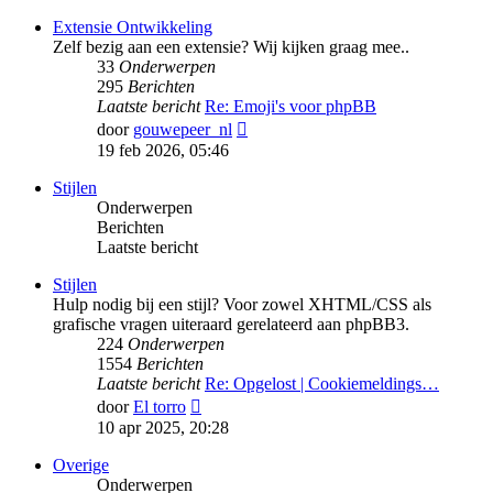
bericht
Extensie Ontwikkeling
Zelf bezig aan een extensie? Wij kijken graag mee..
33
Onderwerpen
295
Berichten
Laatste bericht
Re: Emoji's voor phpBB
Bekijk
door
gouwepeer_nl
laatste
19 feb 2026, 05:46
bericht
Stijlen
Onderwerpen
Berichten
Laatste bericht
Stijlen
Hulp nodig bij een stijl? Voor zowel XHTML/CSS als
grafische vragen uiteraard gerelateerd aan phpBB3.
224
Onderwerpen
1554
Berichten
Laatste bericht
Re: Opgelost | Cookiemeldings…
Bekijk
door
El torro
laatste
10 apr 2025, 20:28
bericht
Overige
Onderwerpen