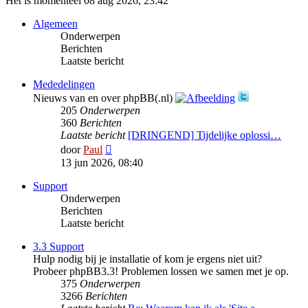
Het is momenteel 08 aug 2026, 23:42
Algemeen
Onderwerpen
Berichten
Laatste bericht
Mededelingen
Nieuws van en over phpBB(.nl)
205
Onderwerpen
360
Berichten
Laatste bericht
[DRINGEND] Tijdelijke oplossi…
Bekijk
door
Paul
laatste
13 jun 2026, 08:40
bericht
Support
Onderwerpen
Berichten
Laatste bericht
3.3 Support
Hulp nodig bij je installatie of kom je ergens niet uit?
Probeer phpBB3.3! Problemen lossen we samen met je op.
375
Onderwerpen
3266
Berichten