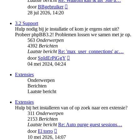
Laatste bericht
Re: Waarom kan ik als 'Site a…
Bekijk
door
BBgebruiker
laatste
28 jul 2026, 14:20
bericht
3.2 Support
Hulp nodig bij je installatie of kom je ergens niet uit?
Probeer phpBB3.2! Problemen lossen we samen met je op.
563
Onderwerpen
4392
Berichten
Laatste bericht
Re: 'max_user_connections' ac…
Bekijk
door
SpIdErPiGgY
laatste
04 mei 2024, 04:24
bericht
Extensies
Onderwerpen
Berichten
Laatste bericht
Extensies
Hulp bij het installeren van of op zoek naar een extensie?
311
Onderwerpen
2153
Berichten
Laatste bericht
Re: Auto purge guest sessions…
Bekijk
door
El torro
laatste
10 mei 2026, 14:07