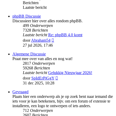
Berichten
Laatste bericht
phpBB Discussie
Discussieer hier over alles rondom phpBB.
499
Onderwerpen
7328
Berichten
Laatste bericht
Re: phpBB 4.0 komt
Bekijk
door
Abraham54
laatste
27 jul 2026, 17:46
bericht
Algemene Discussie
Praat mee over van alles en nog wat!
2817
Onderwerpen
59268
Berichten
Laatste bericht
Gelukkig Nieuwjaar 2026!
Bekijk
door
SpIdErPiGgY
laatste
31 dec 2025, 10:28
bericht
Gevraagd
Plaats hier een onderwerp als je op zoek bent naar iemand die
iets voor je kan betekenen, bijv. om een forum of extensie te
installeren, een logo te ontwerpen of iets anders.
712
Onderwerpen
2607
Berichten