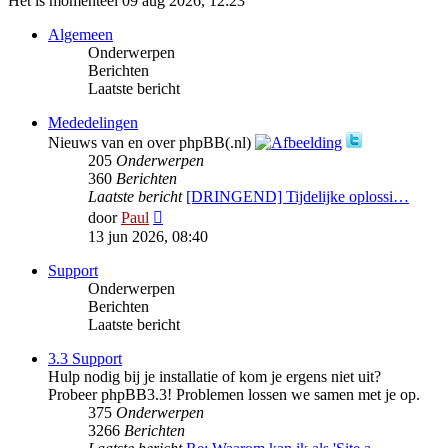
Het is momenteel 09 aug 2026, 12:23
Algemeen
Onderwerpen
Berichten
Laatste bericht
Mededelingen
Nieuws van en over phpBB(.nl)
205
Onderwerpen
360
Berichten
Laatste bericht
[DRINGEND] Tijdelijke oplossi…
Bekijk
door
Paul
laatste
13 jun 2026, 08:40
bericht
Support
Onderwerpen
Berichten
Laatste bericht
3.3 Support
Hulp nodig bij je installatie of kom je ergens niet uit?
Probeer phpBB3.3! Problemen lossen we samen met je op.
375
Onderwerpen
3266
Berichten