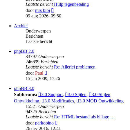
Laatste bericht
Hulp tegenbetaling
Bekijk
door
mrs bibi
laatste
09 aug 2026, 09:50
bericht
Archief
Onderwerpen
Berichten
Laatste bericht
phpBB 2.0
33797
Onderwerpen
246699
Berichten
Laatste bericht
Re: Allerlei problemen
Bekijk
door
Paul
laatste
15 jan 2009, 17:26
bericht
phpBB 3.0
Subforums:
3.0 Support
,
3.0 Stijlen
,
3.0 Stijlen
Ontwikkeling
,
3.0 Modificaties
,
3.0 MOD Ontwikkeling
15521
Onderwerpen
94325
Berichten
Laatste bericht
Re: HTML bestand als bijlage …
Bekijk
door
parkopino
laatste
26 dec 2016, 12:41