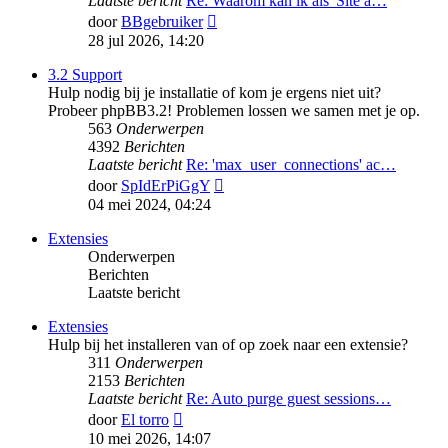
Laatste bericht
Re: Waarom kan ik als 'Site a…
Bekijk
door
BBgebruiker
laatste
28 jul 2026, 14:20
bericht
3.2 Support
Hulp nodig bij je installatie of kom je ergens niet uit?
Probeer phpBB3.2! Problemen lossen we samen met je op.
563
Onderwerpen
4392
Berichten
Laatste bericht
Re: 'max_user_connections' ac…
Bekijk
door
SpIdErPiGgY
laatste
04 mei 2024, 04:24
bericht
Extensies
Onderwerpen
Berichten
Laatste bericht
Extensies
Hulp bij het installeren van of op zoek naar een extensie?
311
Onderwerpen
2153
Berichten
Laatste bericht
Re: Auto purge guest sessions…
Bekijk
door
El torro
laatste
10 mei 2026, 14:07