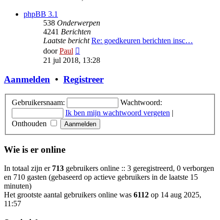
bericht
phpBB 3.1
538
Onderwerpen
4241
Berichten
Laatste bericht
Re: goedkeuren berichten insc…
Bekijk
door
Paul
laatste
21 jul 2018, 13:28
bericht
Aanmelden
•
Registreer
Gebruikersnaam:
Wachtwoord:
Ik ben mijn wachtwoord vergeten
|
Onthouden
Wie is er online
In totaal zijn er
713
gebruikers online :: 3 geregistreerd, 0 verborgen
en 710 gasten (gebaseerd op actieve gebruikers in de laatste 15
minuten)
Het grootste aantal gebruikers online was
6112
op 14 aug 2025,
11:57