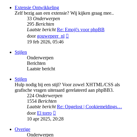
bericht
Extensie Ontwikkeling
Zelf bezig aan een extensie? Wij kijken graag mee..
33
Onderwerpen
295
Berichten
Laatste bericht
Re: Emoji's voor phpBB
Bekijk
door
gouwepeer_nl
laatste
19 feb 2026, 05:46
bericht
Stijlen
Onderwerpen
Berichten
Laatste bericht
Stijlen
Hulp nodig bij een stijl? Voor zowel XHTML/CSS als
grafische vragen uiteraard gerelateerd aan phpBB3.
224
Onderwerpen
1554
Berichten
Laatste bericht
Re: Opgelost | Cookiemeldings…
Bekijk
door
El torro
laatste
10 apr 2025, 20:28
bericht
Overige
Onderwerpen