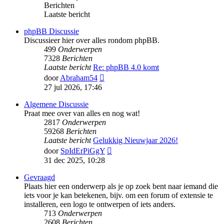
Berichten
Laatste bericht
phpBB Discussie
Discussieer hier over alles rondom phpBB.
499
Onderwerpen
7328
Berichten
Laatste bericht
Re: phpBB 4.0 komt
Bekijk
door
Abraham54
laatste
27 jul 2026, 17:46
bericht
Algemene Discussie
Praat mee over van alles en nog wat!
2817
Onderwerpen
59268
Berichten
Laatste bericht
Gelukkig Nieuwjaar 2026!
Bekijk
door
SpIdErPiGgY
laatste
31 dec 2025, 10:28
bericht
Gevraagd
Plaats hier een onderwerp als je op zoek bent naar iemand die
iets voor je kan betekenen, bijv. om een forum of extensie te
installeren, een logo te ontwerpen of iets anders.
713
Onderwerpen
2608
Berichten