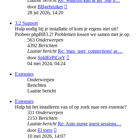
Laatste bericht
Re: Waarom kan ik als 'Site a…
Bekijk
door
BBgebruiker
laatste
28 jul 2026, 14:20
bericht
3.2 Support
Hulp nodig bij je installatie of kom je ergens niet uit?
Probeer phpBB3.2! Problemen lossen we samen met je op.
563
Onderwerpen
4392
Berichten
Laatste bericht
Re: 'max_user_connections' ac…
Bekijk
door
SpIdErPiGgY
laatste
04 mei 2024, 04:24
bericht
Extensies
Onderwerpen
Berichten
Laatste bericht
Extensies
Hulp bij het installeren van of op zoek naar een extensie?
311
Onderwerpen
2153
Berichten
Laatste bericht
Re: Auto purge guest sessions…
Bekijk
door
El torro
laatste
10 mei 2026, 14:07