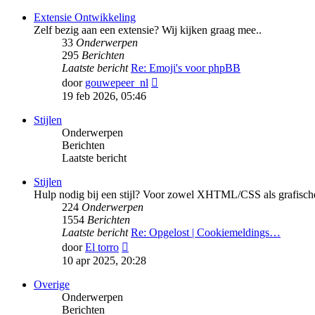
bericht
Extensie Ontwikkeling
Zelf bezig aan een extensie? Wij kijken graag mee..
33
Onderwerpen
295
Berichten
Laatste bericht
Re: Emoji's voor phpBB
Bekijk
door
gouwepeer_nl
laatste
19 feb 2026, 05:46
bericht
Stijlen
Onderwerpen
Berichten
Laatste bericht
Stijlen
Hulp nodig bij een stijl? Voor zowel XHTML/CSS als grafische
224
Onderwerpen
1554
Berichten
Laatste bericht
Re: Opgelost | Cookiemeldings…
Bekijk
door
El torro
laatste
10 apr 2025, 20:28
bericht
Overige
Onderwerpen
Berichten