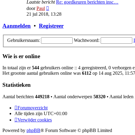
Laatste bericht
Re: goedkeuren berichten insc…
Bekijk
door
Paul
laatste
21 jul 2018, 13:28
bericht
Aanmelden
•
Registreer
Gebruikersnaam:
Wachtwoord:
Wie is er online
In totaal zijn er
544
gebruikers online :: 4 geregistreerd, 0 verborgen 
Het grootste aantal gebruikers online was
6112
op 14 aug 2025, 11:5
Statistieken
Aantal berichten
449218
• Aantal onderwerpen
58320
• Aantal leden
Forumoverzicht
Alle tijden zijn
UTC+01:00
Verwijder cookies
Powered by
phpBB
® Forum Software © phpBB Limited