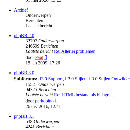
01 mei 2026, 13:25
bericht
Archief
Onderwerpen
Berichten
Laatste bericht
phpBB 2.0
33797
Onderwerpen
246699
Berichten
Laatste bericht
Re: Allerlei problemen
Bekijk
door
Paul
laatste
15 jan 2009, 17:26
bericht
phpBB 3.0
Subforums:
3.0 Support
,
3.0 Stijlen
,
3.0 Stijlen Ontwikke
15521
Onderwerpen
94325
Berichten
Laatste bericht
Re: HTML bestand als bijlage …
Bekijk
door
parkopino
laatste
26 dec 2016, 12:41
bericht
phpBB 3.1
538
Onderwerpen
4241
Berichten