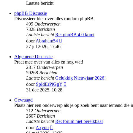
Laatste bericht
phpBB Discussie
Discussieer hier over alles rondom phpBB.
499
Onderwerpen
7328
Berichten
Laatste bericht
Re: phpBB 4.0 komt
Bekijk
door
Abraham54
laatste
27 jul 2026, 17:46
bericht
Algemene Discussie
Praat mee over van alles en nog wat!
2817
Onderwerpen
59268
Berichten
Laatste bericht
Gelukkig Nieuwjaar 2026!
Bekijk
door
SpIdErPiGgY
laatste
31 dec 2025, 10:28
bericht
Gevraagd
Plaats hier een onderwerp als je op zoek bent naar iemand die ie
712
Onderwerpen
2607
Berichten
Laatste bericht
Re: forum niet bereikbaar
Bekijk
door
Axyon
laatste