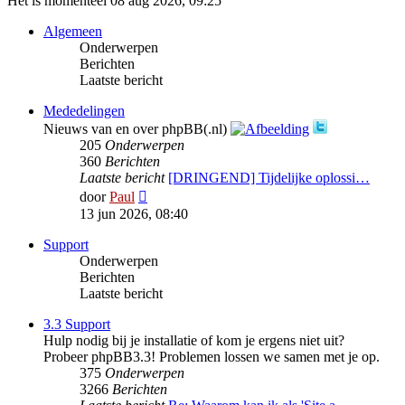
Het is momenteel 08 aug 2026, 09:25
Algemeen
Onderwerpen
Berichten
Laatste bericht
Mededelingen
Nieuws van en over phpBB(.nl)
205
Onderwerpen
360
Berichten
Laatste bericht
[DRINGEND] Tijdelijke oplossi…
Bekijk
door
Paul
laatste
13 jun 2026, 08:40
bericht
Support
Onderwerpen
Berichten
Laatste bericht
3.3 Support
Hulp nodig bij je installatie of kom je ergens niet uit?
Probeer phpBB3.3! Problemen lossen we samen met je op.
375
Onderwerpen
3266
Berichten