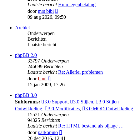
Laatste bericht
Hulp tegenbetaling
Bekijk
door
mrs bibi
laatste
09 aug 2026, 09:50
bericht
Archief
Onderwerpen
Berichten
Laatste bericht
phpBB 2.0
33797
Onderwerpen
246699
Berichten
Laatste bericht
Re: Allerlei problemen
Bekijk
door
Paul
laatste
15 jan 2009, 17:26
bericht
phpBB 3.0
Subforums:
3.0 Support
,
3.0 Stijlen
,
3.0 Stijlen
Ontwikkeling
,
3.0 Modificaties
,
3.0 MOD Ontwikkeling
15521
Onderwerpen
94325
Berichten
Laatste bericht
Re: HTML bestand als bijlage …
Bekijk
door
parkopino
laatste
26 dec 2016, 12:41