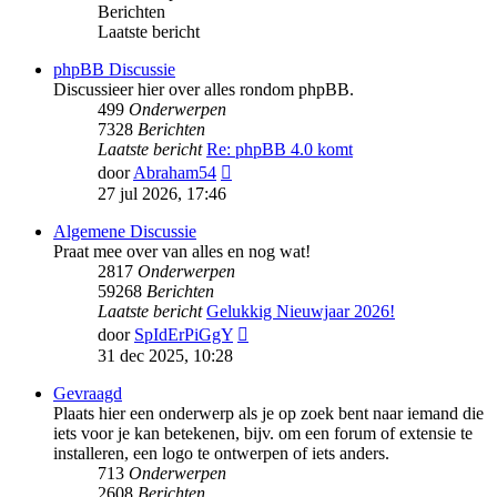
Berichten
Laatste bericht
phpBB Discussie
Discussieer hier over alles rondom phpBB.
499
Onderwerpen
7328
Berichten
Laatste bericht
Re: phpBB 4.0 komt
Bekijk
door
Abraham54
laatste
27 jul 2026, 17:46
bericht
Algemene Discussie
Praat mee over van alles en nog wat!
2817
Onderwerpen
59268
Berichten
Laatste bericht
Gelukkig Nieuwjaar 2026!
Bekijk
door
SpIdErPiGgY
laatste
31 dec 2025, 10:28
bericht
Gevraagd
Plaats hier een onderwerp als je op zoek bent naar iemand die
iets voor je kan betekenen, bijv. om een forum of extensie te
installeren, een logo te ontwerpen of iets anders.
713
Onderwerpen
2608
Berichten