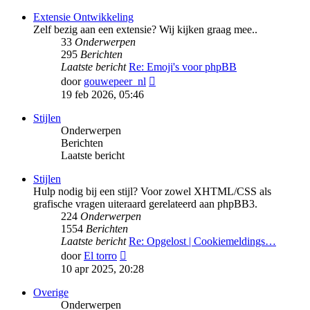
bericht
Extensie Ontwikkeling
Zelf bezig aan een extensie? Wij kijken graag mee..
33
Onderwerpen
295
Berichten
Laatste bericht
Re: Emoji's voor phpBB
Bekijk
door
gouwepeer_nl
laatste
19 feb 2026, 05:46
bericht
Stijlen
Onderwerpen
Berichten
Laatste bericht
Stijlen
Hulp nodig bij een stijl? Voor zowel XHTML/CSS als
grafische vragen uiteraard gerelateerd aan phpBB3.
224
Onderwerpen
1554
Berichten
Laatste bericht
Re: Opgelost | Cookiemeldings…
Bekijk
door
El torro
laatste
10 apr 2025, 20:28
bericht
Overige
Onderwerpen