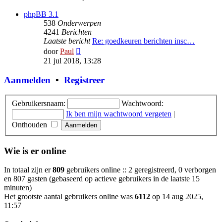
bericht
phpBB 3.1
538
Onderwerpen
4241
Berichten
Laatste bericht
Re: goedkeuren berichten insc…
Bekijk
door
Paul
laatste
21 jul 2018, 13:28
bericht
Aanmelden
•
Registreer
Gebruikersnaam:
Wachtwoord:
Ik ben mijn wachtwoord vergeten
|
Onthouden
Wie is er online
In totaal zijn er
809
gebruikers online :: 2 geregistreerd, 0 verborgen
en 807 gasten (gebaseerd op actieve gebruikers in de laatste 15
minuten)
Het grootste aantal gebruikers online was
6112
op 14 aug 2025,
11:57