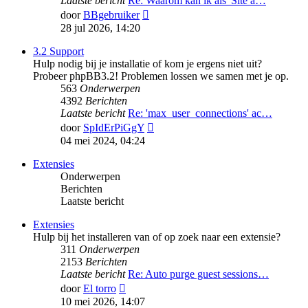
Laatste bericht
Re: Waarom kan ik als 'Site a…
Bekijk
door
BBgebruiker
laatste
28 jul 2026, 14:20
bericht
3.2 Support
Hulp nodig bij je installatie of kom je ergens niet uit?
Probeer phpBB3.2! Problemen lossen we samen met je op.
563
Onderwerpen
4392
Berichten
Laatste bericht
Re: 'max_user_connections' ac…
Bekijk
door
SpIdErPiGgY
laatste
04 mei 2024, 04:24
bericht
Extensies
Onderwerpen
Berichten
Laatste bericht
Extensies
Hulp bij het installeren van of op zoek naar een extensie?
311
Onderwerpen
2153
Berichten
Laatste bericht
Re: Auto purge guest sessions…
Bekijk
door
El torro
laatste
10 mei 2026, 14:07