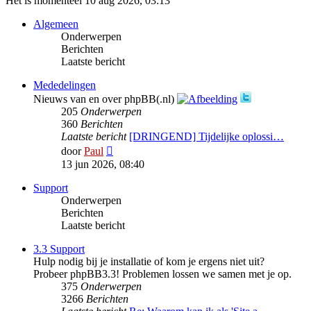
Het is momenteel 10 aug 2026, 03:13
Algemeen
Onderwerpen
Berichten
Laatste bericht
Mededelingen
Nieuws van en over phpBB(.nl)
205
Onderwerpen
360
Berichten
Laatste bericht
[DRINGEND] Tijdelijke oplossi…
Bekijk
door
Paul
laatste
13 jun 2026, 08:40
bericht
Support
Onderwerpen
Berichten
Laatste bericht
3.3 Support
Hulp nodig bij je installatie of kom je ergens niet uit?
Probeer phpBB3.3! Problemen lossen we samen met je op.
375
Onderwerpen
3266
Berichten