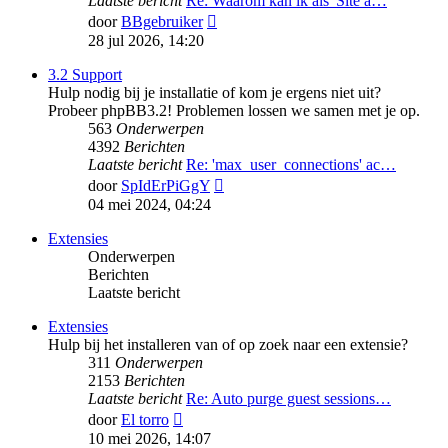
Laatste bericht
Re: Waarom kan ik als 'Site a…
Bekijk
door
BBgebruiker
laatste
28 jul 2026, 14:20
bericht
3.2 Support
Hulp nodig bij je installatie of kom je ergens niet uit?
Probeer phpBB3.2! Problemen lossen we samen met je op.
563
Onderwerpen
4392
Berichten
Laatste bericht
Re: 'max_user_connections' ac…
Bekijk
door
SpIdErPiGgY
laatste
04 mei 2024, 04:24
bericht
Extensies
Onderwerpen
Berichten
Laatste bericht
Extensies
Hulp bij het installeren van of op zoek naar een extensie?
311
Onderwerpen
2153
Berichten
Laatste bericht
Re: Auto purge guest sessions…
Bekijk
door
El torro
laatste
10 mei 2026, 14:07