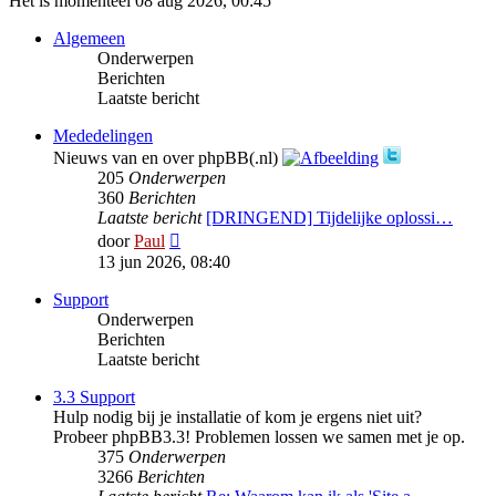
Het is momenteel 08 aug 2026, 00:45
Algemeen
Onderwerpen
Berichten
Laatste bericht
Mededelingen
Nieuws van en over phpBB(.nl)
205
Onderwerpen
360
Berichten
Laatste bericht
[DRINGEND] Tijdelijke oplossi…
Bekijk
door
Paul
laatste
13 jun 2026, 08:40
bericht
Support
Onderwerpen
Berichten
Laatste bericht
3.3 Support
Hulp nodig bij je installatie of kom je ergens niet uit?
Probeer phpBB3.3! Problemen lossen we samen met je op.
375
Onderwerpen
3266
Berichten