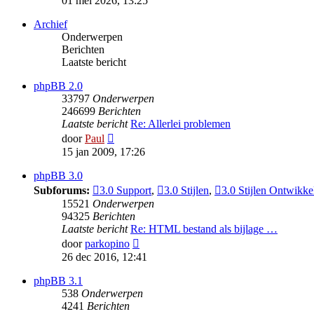
01 mei 2026, 13:25
bericht
Archief
Onderwerpen
Berichten
Laatste bericht
phpBB 2.0
33797
Onderwerpen
246699
Berichten
Laatste bericht
Re: Allerlei problemen
Bekijk
door
Paul
laatste
15 jan 2009, 17:26
bericht
phpBB 3.0
Subforums:
3.0 Support
,
3.0 Stijlen
,
3.0 Stijlen Ontwikke
15521
Onderwerpen
94325
Berichten
Laatste bericht
Re: HTML bestand als bijlage …
Bekijk
door
parkopino
laatste
26 dec 2016, 12:41
bericht
phpBB 3.1
538
Onderwerpen
4241
Berichten