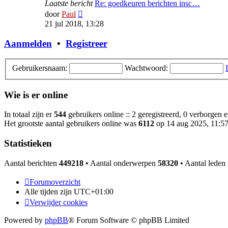
Laatste bericht
Re: goedkeuren berichten insc…
Bekijk
door
Paul
laatste
21 jul 2018, 13:28
bericht
Aanmelden
•
Registreer
Gebruikersnaam:
Wachtwoord:
Wie is er online
In totaal zijn er
544
gebruikers online :: 2 geregistreerd, 0 verborgen 
Het grootste aantal gebruikers online was
6112
op 14 aug 2025, 11:5
Statistieken
Aantal berichten
449218
• Aantal onderwerpen
58320
• Aantal leden
Forumoverzicht
Alle tijden zijn
UTC+01:00
Verwijder cookies
Powered by
phpBB
® Forum Software © phpBB Limited