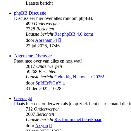
Laatste bericht
phpBB Discussie
Discussieer hier over alles rondom phpBB.
499
Onderwerpen
7328
Berichten
Laatste bericht
Re: phpBB 4.0 komt
Bekijk
door
Abraham54
laatste
27 jul 2026, 17:46
bericht
Algemene Discussie
Praat mee over van alles en nog wat!
2817
Onderwerpen
59268
Berichten
Laatste bericht
Gelukkig Nieuwjaar 2026!
Bekijk
door
SpIdErPiGgY
laatste
31 dec 2025, 10:28
bericht
Gevraagd
Plaats hier een onderwerp als je op zoek bent naar iemand die ie
712
Onderwerpen
2607
Berichten
Laatste bericht
Re: forum niet bereikbaar
Bekijk
door
Axyon
laatste