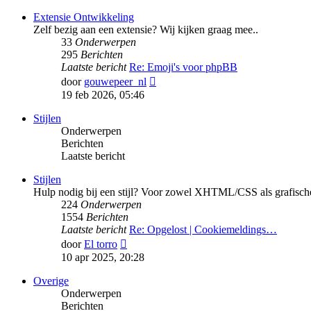
bericht
Extensie Ontwikkeling
Zelf bezig aan een extensie? Wij kijken graag mee..
33
Onderwerpen
295
Berichten
Laatste bericht
Re: Emoji's voor phpBB
Bekijk
door
gouwepeer_nl
laatste
19 feb 2026, 05:46
bericht
Stijlen
Onderwerpen
Berichten
Laatste bericht
Stijlen
Hulp nodig bij een stijl? Voor zowel XHTML/CSS als grafische
224
Onderwerpen
1554
Berichten
Laatste bericht
Re: Opgelost | Cookiemeldings…
Bekijk
door
El torro
laatste
10 apr 2025, 20:28
bericht
Overige
Onderwerpen
Berichten