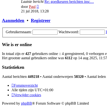
Laatste bericht
Re: goedkeuren berichten insc…
Bekijk
door
Paul
laatste
21 jul 2018, 13:28
bericht
Aanmelden
•
Registreer
Gebruikersnaam:
Wachtwoord:
Wie is er online
In totaal zijn er
427
gebruikers online :: 4 geregistreerd, 0 verborgen 
Het grootste aantal gebruikers online was
6112
op 14 aug 2025, 11:5
Statistieken
Aantal berichten
449218
• Aantal onderwerpen
58320
• Aantal leden
Forumoverzicht
Alle tijden zijn
UTC+01:00
Verwijder cookies
Powered by
phpBB
® Forum Software © phpBB Limited