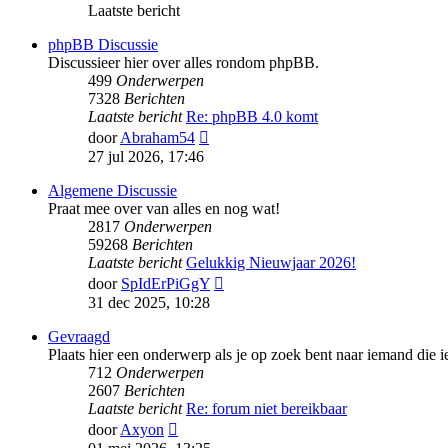
Laatste bericht
phpBB Discussie
Discussieer hier over alles rondom phpBB.
499
Onderwerpen
7328
Berichten
Laatste bericht
Re: phpBB 4.0 komt
Bekijk
door
Abraham54
laatste
27 jul 2026, 17:46
bericht
Algemene Discussie
Praat mee over van alles en nog wat!
2817
Onderwerpen
59268
Berichten
Laatste bericht
Gelukkig Nieuwjaar 2026!
Bekijk
door
SpIdErPiGgY
laatste
31 dec 2025, 10:28
bericht
Gevraagd
Plaats hier een onderwerp als je op zoek bent naar iemand die ie
712
Onderwerpen
2607
Berichten
Laatste bericht
Re: forum niet bereikbaar
Bekijk
door
Axyon
laatste