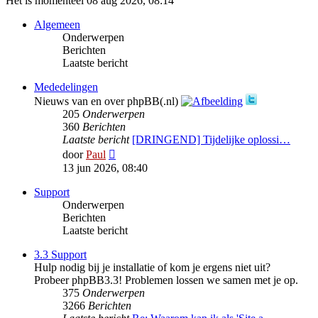
Het is momenteel 08 aug 2026, 08:14
Algemeen
Onderwerpen
Berichten
Laatste bericht
Mededelingen
Nieuws van en over phpBB(.nl)
205
Onderwerpen
360
Berichten
Laatste bericht
[DRINGEND] Tijdelijke oplossi…
Bekijk
door
Paul
laatste
13 jun 2026, 08:40
bericht
Support
Onderwerpen
Berichten
Laatste bericht
3.3 Support
Hulp nodig bij je installatie of kom je ergens niet uit?
Probeer phpBB3.3! Problemen lossen we samen met je op.
375
Onderwerpen
3266
Berichten