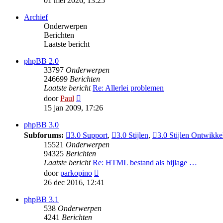
01 mei 2026, 13:25
bericht
Archief
Onderwerpen
Berichten
Laatste bericht
phpBB 2.0
33797
Onderwerpen
246699
Berichten
Laatste bericht
Re: Allerlei problemen
Bekijk
door
Paul
laatste
15 jan 2009, 17:26
bericht
phpBB 3.0
Subforums:
3.0 Support
,
3.0 Stijlen
,
3.0 Stijlen Ontwikke
15521
Onderwerpen
94325
Berichten
Laatste bericht
Re: HTML bestand als bijlage …
Bekijk
door
parkopino
laatste
26 dec 2016, 12:41
bericht
phpBB 3.1
538
Onderwerpen
4241
Berichten