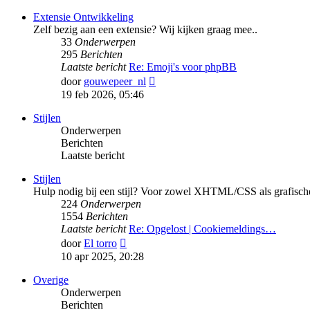
bericht
Extensie Ontwikkeling
Zelf bezig aan een extensie? Wij kijken graag mee..
33
Onderwerpen
295
Berichten
Laatste bericht
Re: Emoji's voor phpBB
Bekijk
door
gouwepeer_nl
laatste
19 feb 2026, 05:46
bericht
Stijlen
Onderwerpen
Berichten
Laatste bericht
Stijlen
Hulp nodig bij een stijl? Voor zowel XHTML/CSS als grafische
224
Onderwerpen
1554
Berichten
Laatste bericht
Re: Opgelost | Cookiemeldings…
Bekijk
door
El torro
laatste
10 apr 2025, 20:28
bericht
Overige
Onderwerpen
Berichten