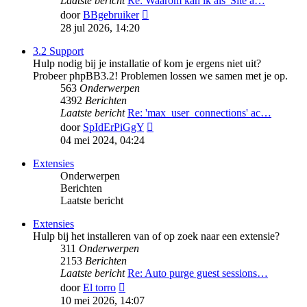
Laatste bericht
Re: Waarom kan ik als 'Site a…
Bekijk
door
BBgebruiker
laatste
28 jul 2026, 14:20
bericht
3.2 Support
Hulp nodig bij je installatie of kom je ergens niet uit?
Probeer phpBB3.2! Problemen lossen we samen met je op.
563
Onderwerpen
4392
Berichten
Laatste bericht
Re: 'max_user_connections' ac…
Bekijk
door
SpIdErPiGgY
laatste
04 mei 2024, 04:24
bericht
Extensies
Onderwerpen
Berichten
Laatste bericht
Extensies
Hulp bij het installeren van of op zoek naar een extensie?
311
Onderwerpen
2153
Berichten
Laatste bericht
Re: Auto purge guest sessions…
Bekijk
door
El torro
laatste
10 mei 2026, 14:07