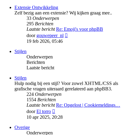
bericht
Extensie Ontwikkeling
Zelf bezig aan een extensie? Wij kijken graag mee..
33
Onderwerpen
295
Berichten
Laatste bericht
Re: Emoji's voor phpBB
Bekijk
door
gouwepeer_nl
laatste
19 feb 2026, 05:46
bericht
Stijlen
Onderwerpen
Berichten
Laatste bericht
Stijlen
Hulp nodig bij een stijl? Voor zowel XHTML/CSS als
grafische vragen uiteraard gerelateerd aan phpBB3.
224
Onderwerpen
1554
Berichten
Laatste bericht
Re: Opgelost | Cookiemeldings…
Bekijk
door
El torro
laatste
10 apr 2025, 20:28
bericht
Overige
Onderwerpen