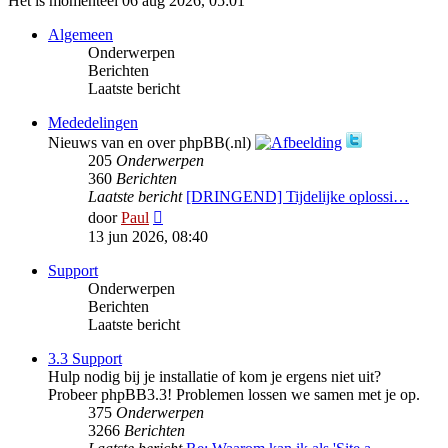
Het is momenteel 06 aug 2026, 05:01
Algemeen
Onderwerpen
Berichten
Laatste bericht
Mededelingen
Nieuws van en over phpBB(.nl)
205
Onderwerpen
360
Berichten
Laatste bericht
[DRINGEND] Tijdelijke oplossi…
Bekijk
door
Paul
laatste
13 jun 2026, 08:40
bericht
Support
Onderwerpen
Berichten
Laatste bericht
3.3 Support
Hulp nodig bij je installatie of kom je ergens niet uit?
Probeer phpBB3.3! Problemen lossen we samen met je op.
375
Onderwerpen
3266
Berichten