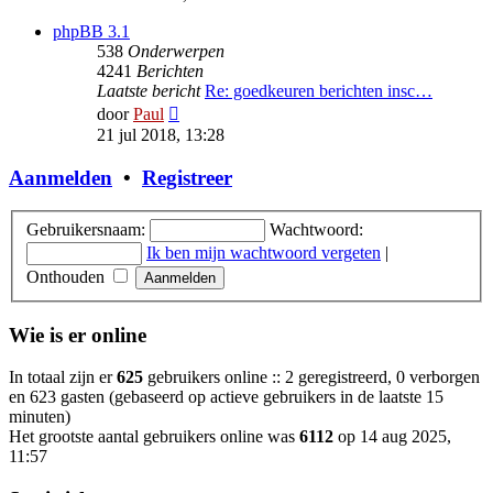
bericht
phpBB 3.1
538
Onderwerpen
4241
Berichten
Laatste bericht
Re: goedkeuren berichten insc…
Bekijk
door
Paul
laatste
21 jul 2018, 13:28
bericht
Aanmelden
•
Registreer
Gebruikersnaam:
Wachtwoord:
Ik ben mijn wachtwoord vergeten
|
Onthouden
Wie is er online
In totaal zijn er
625
gebruikers online :: 2 geregistreerd, 0 verborgen
en 623 gasten (gebaseerd op actieve gebruikers in de laatste 15
minuten)
Het grootste aantal gebruikers online was
6112
op 14 aug 2025,
11:57