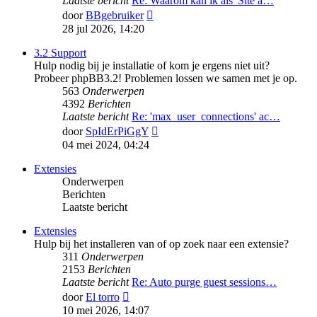
Laatste bericht
Re: Waarom kan ik als 'Site a…
Bekijk
door
BBgebruiker
laatste
28 jul 2026, 14:20
bericht
3.2 Support
Hulp nodig bij je installatie of kom je ergens niet uit?
Probeer phpBB3.2! Problemen lossen we samen met je op.
563
Onderwerpen
4392
Berichten
Laatste bericht
Re: 'max_user_connections' ac…
Bekijk
door
SpIdErPiGgY
laatste
04 mei 2024, 04:24
bericht
Extensies
Onderwerpen
Berichten
Laatste bericht
Extensies
Hulp bij het installeren van of op zoek naar een extensie?
311
Onderwerpen
2153
Berichten
Laatste bericht
Re: Auto purge guest sessions…
Bekijk
door
El torro
laatste
10 mei 2026, 14:07