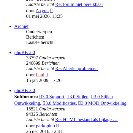
Laatste bericht
Re: forum niet bereikbaar
Bekijk
door
Axyon
laatste
01 mei 2026, 13:25
bericht
Archief
Onderwerpen
Berichten
Laatste bericht
phpBB 2.0
33797
Onderwerpen
246699
Berichten
Laatste bericht
Re: Allerlei problemen
Bekijk
door
Paul
laatste
15 jan 2009, 17:26
bericht
phpBB 3.0
Subforums:
3.0 Support
,
3.0 Stijlen
,
3.0 Stijlen
Ontwikkeling
,
3.0 Modificaties
,
3.0 MOD Ontwikkeling
15521
Onderwerpen
94325
Berichten
Laatste bericht
Re: HTML bestand als bijlage …
Bekijk
door
parkopino
laatste
26 dec 2016, 12:41