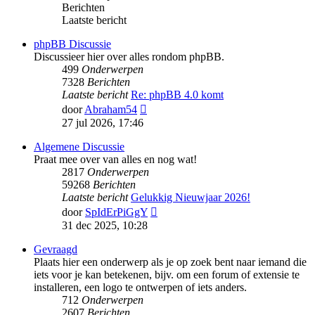
Berichten
Laatste bericht
phpBB Discussie
Discussieer hier over alles rondom phpBB.
499
Onderwerpen
7328
Berichten
Laatste bericht
Re: phpBB 4.0 komt
Bekijk
door
Abraham54
laatste
27 jul 2026, 17:46
bericht
Algemene Discussie
Praat mee over van alles en nog wat!
2817
Onderwerpen
59268
Berichten
Laatste bericht
Gelukkig Nieuwjaar 2026!
Bekijk
door
SpIdErPiGgY
laatste
31 dec 2025, 10:28
bericht
Gevraagd
Plaats hier een onderwerp als je op zoek bent naar iemand die
iets voor je kan betekenen, bijv. om een forum of extensie te
installeren, een logo te ontwerpen of iets anders.
712
Onderwerpen
2607
Berichten