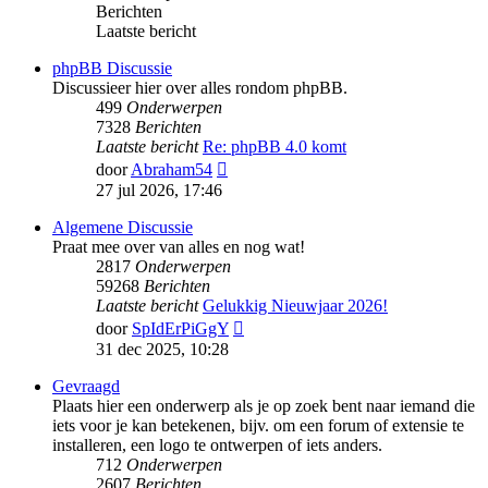
Berichten
Laatste bericht
phpBB Discussie
Discussieer hier over alles rondom phpBB.
499
Onderwerpen
7328
Berichten
Laatste bericht
Re: phpBB 4.0 komt
Bekijk
door
Abraham54
laatste
27 jul 2026, 17:46
bericht
Algemene Discussie
Praat mee over van alles en nog wat!
2817
Onderwerpen
59268
Berichten
Laatste bericht
Gelukkig Nieuwjaar 2026!
Bekijk
door
SpIdErPiGgY
laatste
31 dec 2025, 10:28
bericht
Gevraagd
Plaats hier een onderwerp als je op zoek bent naar iemand die
iets voor je kan betekenen, bijv. om een forum of extensie te
installeren, een logo te ontwerpen of iets anders.
712
Onderwerpen
2607
Berichten