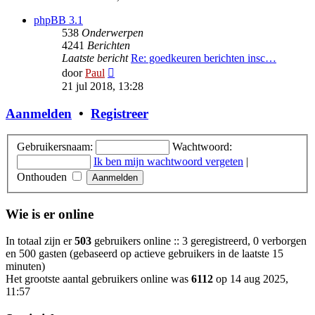
bericht
phpBB 3.1
538
Onderwerpen
4241
Berichten
Laatste bericht
Re: goedkeuren berichten insc…
Bekijk
door
Paul
laatste
21 jul 2018, 13:28
bericht
Aanmelden
•
Registreer
Gebruikersnaam:
Wachtwoord:
Ik ben mijn wachtwoord vergeten
|
Onthouden
Wie is er online
In totaal zijn er
503
gebruikers online :: 3 geregistreerd, 0 verborgen
en 500 gasten (gebaseerd op actieve gebruikers in de laatste 15
minuten)
Het grootste aantal gebruikers online was
6112
op 14 aug 2025,
11:57