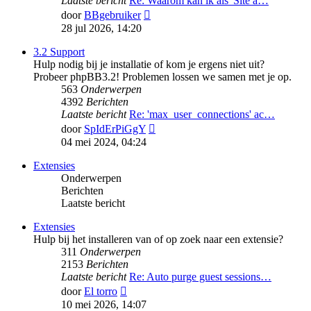
Laatste bericht
Re: Waarom kan ik als 'Site a…
Bekijk
door
BBgebruiker
laatste
28 jul 2026, 14:20
bericht
3.2 Support
Hulp nodig bij je installatie of kom je ergens niet uit?
Probeer phpBB3.2! Problemen lossen we samen met je op.
563
Onderwerpen
4392
Berichten
Laatste bericht
Re: 'max_user_connections' ac…
Bekijk
door
SpIdErPiGgY
laatste
04 mei 2024, 04:24
bericht
Extensies
Onderwerpen
Berichten
Laatste bericht
Extensies
Hulp bij het installeren van of op zoek naar een extensie?
311
Onderwerpen
2153
Berichten
Laatste bericht
Re: Auto purge guest sessions…
Bekijk
door
El torro
laatste
10 mei 2026, 14:07