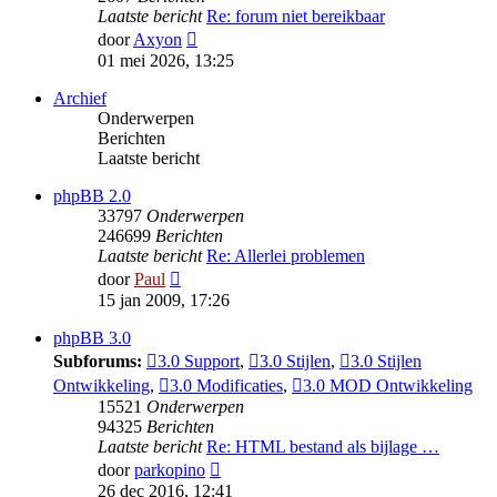
Laatste bericht
Re: forum niet bereikbaar
Bekijk
door
Axyon
laatste
01 mei 2026, 13:25
bericht
Archief
Onderwerpen
Berichten
Laatste bericht
phpBB 2.0
33797
Onderwerpen
246699
Berichten
Laatste bericht
Re: Allerlei problemen
Bekijk
door
Paul
laatste
15 jan 2009, 17:26
bericht
phpBB 3.0
Subforums:
3.0 Support
,
3.0 Stijlen
,
3.0 Stijlen
Ontwikkeling
,
3.0 Modificaties
,
3.0 MOD Ontwikkeling
15521
Onderwerpen
94325
Berichten
Laatste bericht
Re: HTML bestand als bijlage …
Bekijk
door
parkopino
laatste
26 dec 2016, 12:41