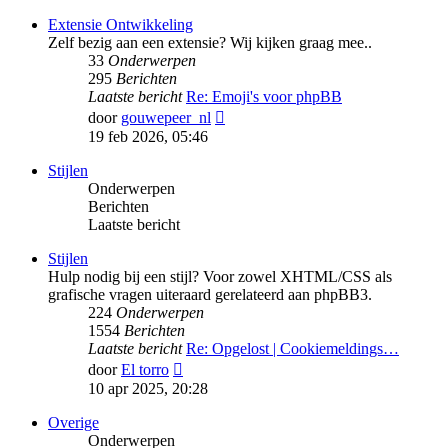
bericht
Extensie Ontwikkeling
Zelf bezig aan een extensie? Wij kijken graag mee..
33
Onderwerpen
295
Berichten
Laatste bericht
Re: Emoji's voor phpBB
Bekijk
door
gouwepeer_nl
laatste
19 feb 2026, 05:46
bericht
Stijlen
Onderwerpen
Berichten
Laatste bericht
Stijlen
Hulp nodig bij een stijl? Voor zowel XHTML/CSS als
grafische vragen uiteraard gerelateerd aan phpBB3.
224
Onderwerpen
1554
Berichten
Laatste bericht
Re: Opgelost | Cookiemeldings…
Bekijk
door
El torro
laatste
10 apr 2025, 20:28
bericht
Overige
Onderwerpen