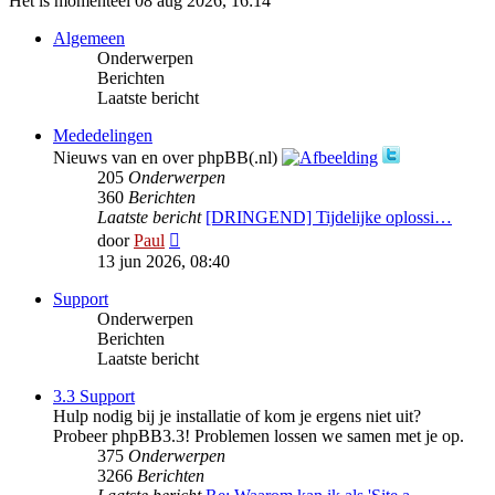
Het is momenteel 08 aug 2026, 16:14
Algemeen
Onderwerpen
Berichten
Laatste bericht
Mededelingen
Nieuws van en over phpBB(.nl)
205
Onderwerpen
360
Berichten
Laatste bericht
[DRINGEND] Tijdelijke oplossi…
Bekijk
door
Paul
laatste
13 jun 2026, 08:40
bericht
Support
Onderwerpen
Berichten
Laatste bericht
3.3 Support
Hulp nodig bij je installatie of kom je ergens niet uit?
Probeer phpBB3.3! Problemen lossen we samen met je op.
375
Onderwerpen
3266
Berichten