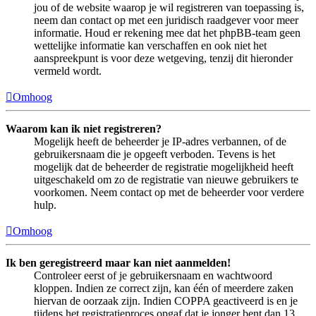
jou of de website waarop je wil registreren van toepassing is,
neem dan contact op met een juridisch raadgever voor meer
informatie. Houd er rekening mee dat het phpBB-team geen
wettelijke informatie kan verschaffen en ook niet het
aanspreekpunt is voor deze wetgeving, tenzij dit hieronder
vermeld wordt.
Omhoog
Waarom kan ik niet registreren?
Mogelijk heeft de beheerder je IP-adres verbannen, of de
gebruikersnaam die je opgeeft verboden. Tevens is het
mogelijk dat de beheerder de registratie mogelijkheid heeft
uitgeschakeld om zo de registratie van nieuwe gebruikers te
voorkomen. Neem contact op met de beheerder voor verdere
hulp.
Omhoog
Ik ben geregistreerd maar kan niet aanmelden!
Controleer eerst of je gebruikersnaam en wachtwoord
kloppen. Indien ze correct zijn, kan één of meerdere zaken
hiervan de oorzaak zijn. Indien COPPA geactiveerd is en je
tijdens het registratieproces opgaf dat je jonger bent dan 13