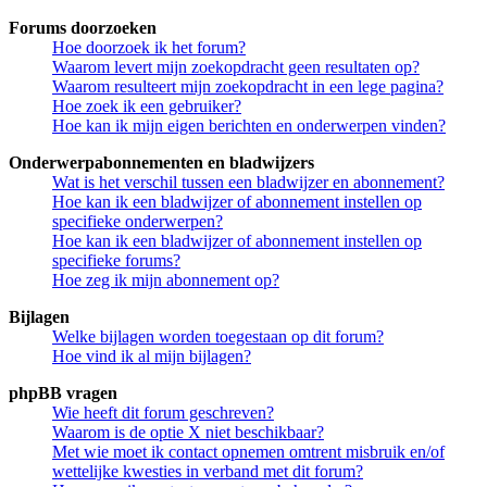
Forums doorzoeken
Hoe doorzoek ik het forum?
Waarom levert mijn zoekopdracht geen resultaten op?
Waarom resulteert mijn zoekopdracht in een lege pagina?
Hoe zoek ik een gebruiker?
Hoe kan ik mijn eigen berichten en onderwerpen vinden?
Onderwerpabonnementen en bladwijzers
Wat is het verschil tussen een bladwijzer en abonnement?
Hoe kan ik een bladwijzer of abonnement instellen op
specifieke onderwerpen?
Hoe kan ik een bladwijzer of abonnement instellen op
specifieke forums?
Hoe zeg ik mijn abonnement op?
Bijlagen
Welke bijlagen worden toegestaan op dit forum?
Hoe vind ik al mijn bijlagen?
phpBB vragen
Wie heeft dit forum geschreven?
Waarom is de optie X niet beschikbaar?
Met wie moet ik contact opnemen omtrent misbruik en/of
wettelijke kwesties in verband met dit forum?