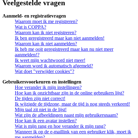
Veelgestelde vragen
Aanmeld- en registratievragen
Waarom moet ik me registreren?
Wat is COPPA?
Waarom kan ik niet registreren?
Ik ben geregistreerd maar kan niet aanmelden!
Waarom kan ik niet aanmelden?
Ik heb me ooit geregistreerd maar kan nu niet meer
aanmelden!?
Ik weet mijn wachtwoord niet meer!
Waarom word ik automatisch afgemeld?
Wat doet "verwijder cookies"?
Gebruikersvoorkeuren en instellingen
Hoe verander ik mijn instellingen?
Hoe kan ik onzichtbaar zijn in de online gebruikers lijst?
De tijden zijn niet correct!
Ik wijzigde de tijdzone, maar de tijd is nog steeds verkeerd!
Mijn taal zit niet in de lijst!
Wat zijn de afbeeldingen naast mijn gebruikersnaam?
Hoe kan ik een avatar instellen?
Wat is mijn rang en hoe verander ik mijn rang?
Wanneer ik op de e-maillink van een gebruiker klik, moet ik
me aanmelden?