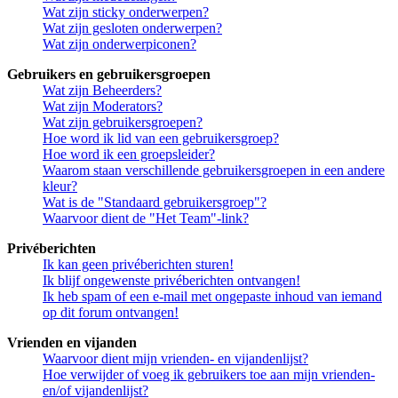
Wat zijn sticky onderwerpen?
Wat zijn gesloten onderwerpen?
Wat zijn onderwerpiconen?
Gebruikers en gebruikersgroepen
Wat zijn Beheerders?
Wat zijn Moderators?
Wat zijn gebruikersgroepen?
Hoe word ik lid van een gebruikersgroep?
Hoe word ik een groepsleider?
Waarom staan verschillende gebruikersgroepen in een andere
kleur?
Wat is de "Standaard gebruikersgroep"?
Waarvoor dient de "Het Team"-link?
Privéberichten
Ik kan geen privéberichten sturen!
Ik blijf ongewenste privéberichten ontvangen!
Ik heb spam of een e-mail met ongepaste inhoud van iemand
op dit forum ontvangen!
Vrienden en vijanden
Waarvoor dient mijn vrienden- en vijandenlijst?
Hoe verwijder of voeg ik gebruikers toe aan mijn vrienden-
en/of vijandenlijst?