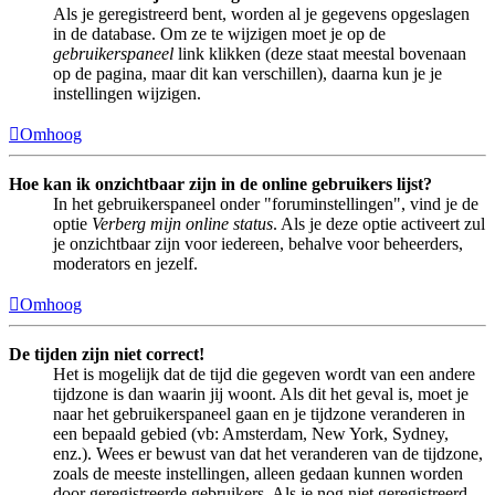
Als je geregistreerd bent, worden al je gegevens opgeslagen
in de database. Om ze te wijzigen moet je op de
gebruikerspaneel
link klikken (deze staat meestal bovenaan
op de pagina, maar dit kan verschillen), daarna kun je je
instellingen wijzigen.
Omhoog
Hoe kan ik onzichtbaar zijn in de online gebruikers lijst?
In het gebruikerspaneel onder "foruminstellingen", vind je de
optie
Verberg mijn online status
. Als je deze optie activeert zul
je onzichtbaar zijn voor iedereen, behalve voor beheerders,
moderators en jezelf.
Omhoog
De tijden zijn niet correct!
Het is mogelijk dat de tijd die gegeven wordt van een andere
tijdzone is dan waarin jij woont. Als dit het geval is, moet je
naar het gebruikerspaneel gaan en je tijdzone veranderen in
een bepaald gebied (vb: Amsterdam, New York, Sydney,
enz.). Wees er bewust van dat het veranderen van de tijdzone,
zoals de meeste instellingen, alleen gedaan kunnen worden
door geregistreerde gebruikers. Als je nog niet geregistreerd