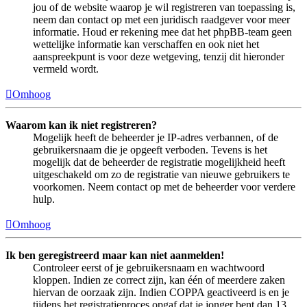
jou of de website waarop je wil registreren van toepassing is,
neem dan contact op met een juridisch raadgever voor meer
informatie. Houd er rekening mee dat het phpBB-team geen
wettelijke informatie kan verschaffen en ook niet het
aanspreekpunt is voor deze wetgeving, tenzij dit hieronder
vermeld wordt.
Omhoog
Waarom kan ik niet registreren?
Mogelijk heeft de beheerder je IP-adres verbannen, of de
gebruikersnaam die je opgeeft verboden. Tevens is het
mogelijk dat de beheerder de registratie mogelijkheid heeft
uitgeschakeld om zo de registratie van nieuwe gebruikers te
voorkomen. Neem contact op met de beheerder voor verdere
hulp.
Omhoog
Ik ben geregistreerd maar kan niet aanmelden!
Controleer eerst of je gebruikersnaam en wachtwoord
kloppen. Indien ze correct zijn, kan één of meerdere zaken
hiervan de oorzaak zijn. Indien COPPA geactiveerd is en je
tijdens het registratieproces opgaf dat je jonger bent dan 13