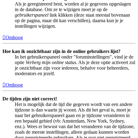
Als je geregistreerd bent, worden al je gegevens opgeslagen
in de database. Om ze te wijzigen moet je op de
gebruikerspaneel
link klikken (deze staat meestal bovenaan
op de pagina, maar dit kan verschillen), daarna kun je je
instellingen wijzigen.
Omhoog
Hoe kan ik onzichtbaar zijn in de online gebruikers lijst?
In het gebruikerspaneel onder "foruminstellingen", vind je de
optie
Verberg mijn online status
. Als je deze optie activeert zul
je onzichtbaar zijn voor iedereen, behalve voor beheerders,
moderators en jezelf.
Omhoog
De tijden zijn niet correct!
Het is mogelijk dat de tijd die gegeven wordt van een andere
tijdzone is dan waarin jij woont. Als dit het geval is, moet je
naar het gebruikerspaneel gaan en je tijdzone veranderen in
een bepaald gebied (vb: Amsterdam, New York, Sydney,
enz.). Wees er bewust van dat het veranderen van de tijdzone,
zoals de meeste instellingen, alleen gedaan kunnen worden
door geregistreerde gebruikers. Als je nog niet geregistreerd