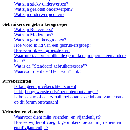
Wat zijn sticky onderwerpen?
Wat zijn gesloten onderwerpen?
Wat zijn onderwerpiconen?
Gebruikers en gebruikersgroepen
Wat zijn Beheerders?
Wat zijn Moderators?
Wat zijn gebruikersgroepen?
Hoe word ik lid van een gebruikersgroep?
Hoe word ik een groepsleider?
Waarom staan verschillende gebruikersgroepen in een andere
kleur?
Wat is de "Standaard gebruikersgroep"?
Waarvoor dient de "Het Team"-link?
Privéberichten
Ik kan geen privéberichten sturen!
Ik blijf ongewenste privéberichten ontvangen!
Ik heb spam of een e-mail met ongepaste inhoud van iemand
op dit forum ontvangen!
Vrienden en vijanden
Waarvoor dient mijn vrienden- en vijandenlijst?
Hoe verwijder of voeg ik gebruikers toe aan mijn vrienden-
en/of vijandenlijst?