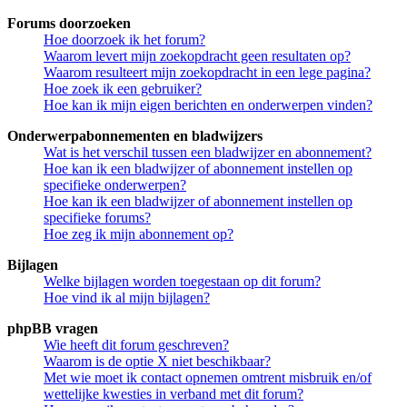
Forums doorzoeken
Hoe doorzoek ik het forum?
Waarom levert mijn zoekopdracht geen resultaten op?
Waarom resulteert mijn zoekopdracht in een lege pagina?
Hoe zoek ik een gebruiker?
Hoe kan ik mijn eigen berichten en onderwerpen vinden?
Onderwerpabonnementen en bladwijzers
Wat is het verschil tussen een bladwijzer en abonnement?
Hoe kan ik een bladwijzer of abonnement instellen op
specifieke onderwerpen?
Hoe kan ik een bladwijzer of abonnement instellen op
specifieke forums?
Hoe zeg ik mijn abonnement op?
Bijlagen
Welke bijlagen worden toegestaan op dit forum?
Hoe vind ik al mijn bijlagen?
phpBB vragen
Wie heeft dit forum geschreven?
Waarom is de optie X niet beschikbaar?
Met wie moet ik contact opnemen omtrent misbruik en/of
wettelijke kwesties in verband met dit forum?