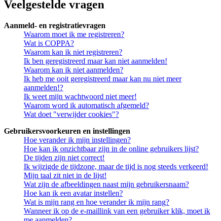
Veelgestelde vragen
Aanmeld- en registratievragen
Waarom moet ik me registreren?
Wat is COPPA?
Waarom kan ik niet registreren?
Ik ben geregistreerd maar kan niet aanmelden!
Waarom kan ik niet aanmelden?
Ik heb me ooit geregistreerd maar kan nu niet meer
aanmelden!?
Ik weet mijn wachtwoord niet meer!
Waarom word ik automatisch afgemeld?
Wat doet "verwijder cookies"?
Gebruikersvoorkeuren en instellingen
Hoe verander ik mijn instellingen?
Hoe kan ik onzichtbaar zijn in de online gebruikers lijst?
De tijden zijn niet correct!
Ik wijzigde de tijdzone, maar de tijd is nog steeds verkeerd!
Mijn taal zit niet in de lijst!
Wat zijn de afbeeldingen naast mijn gebruikersnaam?
Hoe kan ik een avatar instellen?
Wat is mijn rang en hoe verander ik mijn rang?
Wanneer ik op de e-maillink van een gebruiker klik, moet ik
me aanmelden?