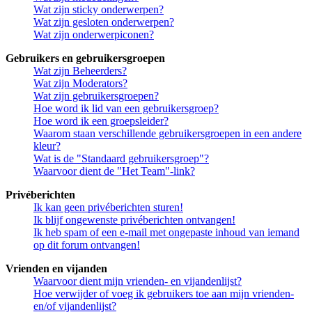
Wat zijn sticky onderwerpen?
Wat zijn gesloten onderwerpen?
Wat zijn onderwerpiconen?
Gebruikers en gebruikersgroepen
Wat zijn Beheerders?
Wat zijn Moderators?
Wat zijn gebruikersgroepen?
Hoe word ik lid van een gebruikersgroep?
Hoe word ik een groepsleider?
Waarom staan verschillende gebruikersgroepen in een andere
kleur?
Wat is de "Standaard gebruikersgroep"?
Waarvoor dient de "Het Team"-link?
Privéberichten
Ik kan geen privéberichten sturen!
Ik blijf ongewenste privéberichten ontvangen!
Ik heb spam of een e-mail met ongepaste inhoud van iemand
op dit forum ontvangen!
Vrienden en vijanden
Waarvoor dient mijn vrienden- en vijandenlijst?
Hoe verwijder of voeg ik gebruikers toe aan mijn vrienden-
en/of vijandenlijst?