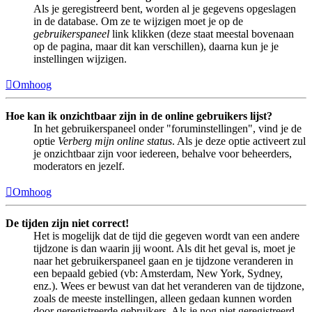
Als je geregistreerd bent, worden al je gegevens opgeslagen
in de database. Om ze te wijzigen moet je op de
gebruikerspaneel
link klikken (deze staat meestal bovenaan
op de pagina, maar dit kan verschillen), daarna kun je je
instellingen wijzigen.
Omhoog
Hoe kan ik onzichtbaar zijn in de online gebruikers lijst?
In het gebruikerspaneel onder "foruminstellingen", vind je de
optie
Verberg mijn online status
. Als je deze optie activeert zul
je onzichtbaar zijn voor iedereen, behalve voor beheerders,
moderators en jezelf.
Omhoog
De tijden zijn niet correct!
Het is mogelijk dat de tijd die gegeven wordt van een andere
tijdzone is dan waarin jij woont. Als dit het geval is, moet je
naar het gebruikerspaneel gaan en je tijdzone veranderen in
een bepaald gebied (vb: Amsterdam, New York, Sydney,
enz.). Wees er bewust van dat het veranderen van de tijdzone,
zoals de meeste instellingen, alleen gedaan kunnen worden
door geregistreerde gebruikers. Als je nog niet geregistreerd