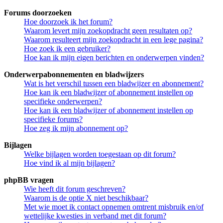
Forums doorzoeken
Hoe doorzoek ik het forum?
Waarom levert mijn zoekopdracht geen resultaten op?
Waarom resulteert mijn zoekopdracht in een lege pagina?
Hoe zoek ik een gebruiker?
Hoe kan ik mijn eigen berichten en onderwerpen vinden?
Onderwerpabonnementen en bladwijzers
Wat is het verschil tussen een bladwijzer en abonnement?
Hoe kan ik een bladwijzer of abonnement instellen op
specifieke onderwerpen?
Hoe kan ik een bladwijzer of abonnement instellen op
specifieke forums?
Hoe zeg ik mijn abonnement op?
Bijlagen
Welke bijlagen worden toegestaan op dit forum?
Hoe vind ik al mijn bijlagen?
phpBB vragen
Wie heeft dit forum geschreven?
Waarom is de optie X niet beschikbaar?
Met wie moet ik contact opnemen omtrent misbruik en/of
wettelijke kwesties in verband met dit forum?