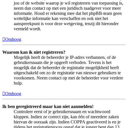
jou of de website waarop je wil registreren van toepassing is,
neem dan contact op met een juridisch raadgever voor meer
informatie. Houd er rekening mee dat het phpBB-team geen
wettelijke informatie kan verschaffen en ook niet het
aanspreekpunt is voor deze wetgeving, tenzij dit hieronder
vermeld wordt.
Omhoog
Waarom kan ik niet registreren?
Mogelijk heeft de beheerder je IP-adres verbannen, of de
gebruikersnaam die je opgeeft verboden. Tevens is het
mogelijk dat de beheerder de registratie mogelijkheid heeft
uitgeschakeld om zo de registratie van nieuwe gebruikers te
voorkomen. Neem contact op met de beheerder voor verdere
hulp.
Omhoog
Ik ben geregistreerd maar kan niet aanmelden!
Controleer eerst of je gebruikersnaam en wachtwoord
kloppen. Indien ze correct zijn, kan één of meerdere zaken
hiervan de oorzaak zijn. Indien COPPA geactiveerd is en je
tijdens het registratieproces opgaf dat je jonger bent dan 13