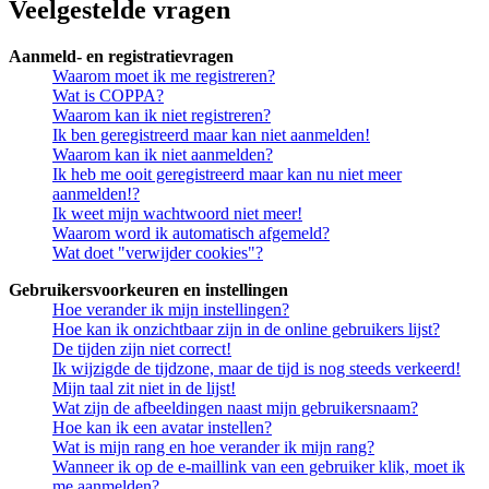
Veelgestelde vragen
Aanmeld- en registratievragen
Waarom moet ik me registreren?
Wat is COPPA?
Waarom kan ik niet registreren?
Ik ben geregistreerd maar kan niet aanmelden!
Waarom kan ik niet aanmelden?
Ik heb me ooit geregistreerd maar kan nu niet meer
aanmelden!?
Ik weet mijn wachtwoord niet meer!
Waarom word ik automatisch afgemeld?
Wat doet "verwijder cookies"?
Gebruikersvoorkeuren en instellingen
Hoe verander ik mijn instellingen?
Hoe kan ik onzichtbaar zijn in de online gebruikers lijst?
De tijden zijn niet correct!
Ik wijzigde de tijdzone, maar de tijd is nog steeds verkeerd!
Mijn taal zit niet in de lijst!
Wat zijn de afbeeldingen naast mijn gebruikersnaam?
Hoe kan ik een avatar instellen?
Wat is mijn rang en hoe verander ik mijn rang?
Wanneer ik op de e-maillink van een gebruiker klik, moet ik
me aanmelden?