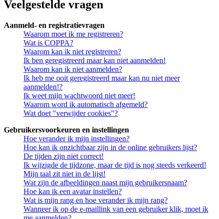
Veelgestelde vragen
Aanmeld- en registratievragen
Waarom moet ik me registreren?
Wat is COPPA?
Waarom kan ik niet registreren?
Ik ben geregistreerd maar kan niet aanmelden!
Waarom kan ik niet aanmelden?
Ik heb me ooit geregistreerd maar kan nu niet meer
aanmelden!?
Ik weet mijn wachtwoord niet meer!
Waarom word ik automatisch afgemeld?
Wat doet "verwijder cookies"?
Gebruikersvoorkeuren en instellingen
Hoe verander ik mijn instellingen?
Hoe kan ik onzichtbaar zijn in de online gebruikers lijst?
De tijden zijn niet correct!
Ik wijzigde de tijdzone, maar de tijd is nog steeds verkeerd!
Mijn taal zit niet in de lijst!
Wat zijn de afbeeldingen naast mijn gebruikersnaam?
Hoe kan ik een avatar instellen?
Wat is mijn rang en hoe verander ik mijn rang?
Wanneer ik op de e-maillink van een gebruiker klik, moet ik
me aanmelden?