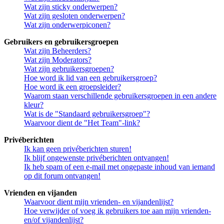
Wat zijn sticky onderwerpen?
Wat zijn gesloten onderwerpen?
Wat zijn onderwerpiconen?
Gebruikers en gebruikersgroepen
Wat zijn Beheerders?
Wat zijn Moderators?
Wat zijn gebruikersgroepen?
Hoe word ik lid van een gebruikersgroep?
Hoe word ik een groepsleider?
Waarom staan verschillende gebruikersgroepen in een andere
kleur?
Wat is de "Standaard gebruikersgroep"?
Waarvoor dient de "Het Team"-link?
Privéberichten
Ik kan geen privéberichten sturen!
Ik blijf ongewenste privéberichten ontvangen!
Ik heb spam of een e-mail met ongepaste inhoud van iemand
op dit forum ontvangen!
Vrienden en vijanden
Waarvoor dient mijn vrienden- en vijandenlijst?
Hoe verwijder of voeg ik gebruikers toe aan mijn vrienden-
en/of vijandenlijst?