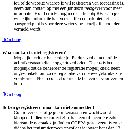
jou of de website waarop je wil registreren van toepassing is,
neem dan contact op met een juridisch raadgever voor meer
informatie. Houd er rekening mee dat het phpBB-team geen
wettelijke informatie kan verschaffen en ook niet het
aanspreekpunt is voor deze wetgeving, tenzij dit hieronder
vermeld wordt.
Omhoog
Waarom kan ik niet registreren?
Mogelijk heeft de beheerder je IP-adres verbannen, of de
gebruikersnaam die je opgeeft verboden. Tevens is het
mogelijk dat de beheerder de registratie mogelijkheid heeft
uitgeschakeld om zo de registratie van nieuwe gebruikers te
voorkomen. Neem contact op met de beheerder voor verdere
hulp.
Omhoog
Ik ben geregistreerd maar kan niet aanmelden!
Controleer eerst of je gebruikersnaam en wachtwoord
kloppen. Indien ze correct zijn, kan één of meerdere zaken
hiervan de oorzaak zijn. Indien COPPA geactiveerd is en je
tijdens het registratieproces opgaf dat je jonger bent dan 13