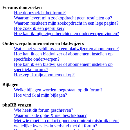
Forums doorzoeken
Hoe doorzoek ik het forum?
Waarom levert mijn zoekopdracht geen resultaten op?
Waarom resulteert mijn zoekopdracht in een lege pagina?
Hoe zoek ik een gebruiker?
Hoe kan ik mijn eigen berichten en onderwerpen vinden?
Onderwerpabonnementen en bladwijzers
Wat is het verschil tussen een bladwijzer en abonnement?
Hoe kan ik een bladwijzer of abonnement instellen op
specifieke onderwerpen?
Hoe kan ik een bladwijzer of abonnement instellen op
specifieke forums?
Hoe zeg ik mijn abonnement op?
Bijlagen
Welke bijlagen worden toegestaan op dit forum?
Hoe vind ik al mijn bijlagen?
phpBB vragen
Wie heeft dit forum geschreven?
Waarom is de optie X niet beschikbaar?
Met wie moet ik contact opnemen omtrent misbruik en/of
wettelijke kwesties in verband met dit forum?