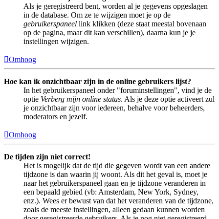
Als je geregistreerd bent, worden al je gegevens opgeslagen
in de database. Om ze te wijzigen moet je op de
gebruikerspaneel
link klikken (deze staat meestal bovenaan
op de pagina, maar dit kan verschillen), daarna kun je je
instellingen wijzigen.
Omhoog
Hoe kan ik onzichtbaar zijn in de online gebruikers lijst?
In het gebruikerspaneel onder "foruminstellingen", vind je de
optie
Verberg mijn online status
. Als je deze optie activeert zul
je onzichtbaar zijn voor iedereen, behalve voor beheerders,
moderators en jezelf.
Omhoog
De tijden zijn niet correct!
Het is mogelijk dat de tijd die gegeven wordt van een andere
tijdzone is dan waarin jij woont. Als dit het geval is, moet je
naar het gebruikerspaneel gaan en je tijdzone veranderen in
een bepaald gebied (vb: Amsterdam, New York, Sydney,
enz.). Wees er bewust van dat het veranderen van de tijdzone,
zoals de meeste instellingen, alleen gedaan kunnen worden
door geregistreerde gebruikers. Als je nog niet geregistreerd