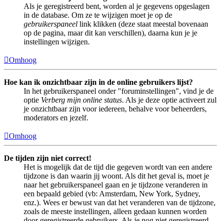
Als je geregistreerd bent, worden al je gegevens opgeslagen
in de database. Om ze te wijzigen moet je op de
gebruikerspaneel
link klikken (deze staat meestal bovenaan
op de pagina, maar dit kan verschillen), daarna kun je je
instellingen wijzigen.
Omhoog
Hoe kan ik onzichtbaar zijn in de online gebruikers lijst?
In het gebruikerspaneel onder "foruminstellingen", vind je de
optie
Verberg mijn online status
. Als je deze optie activeert zul
je onzichtbaar zijn voor iedereen, behalve voor beheerders,
moderators en jezelf.
Omhoog
De tijden zijn niet correct!
Het is mogelijk dat de tijd die gegeven wordt van een andere
tijdzone is dan waarin jij woont. Als dit het geval is, moet je
naar het gebruikerspaneel gaan en je tijdzone veranderen in
een bepaald gebied (vb: Amsterdam, New York, Sydney,
enz.). Wees er bewust van dat het veranderen van de tijdzone,
zoals de meeste instellingen, alleen gedaan kunnen worden
door geregistreerde gebruikers. Als je nog niet geregistreerd