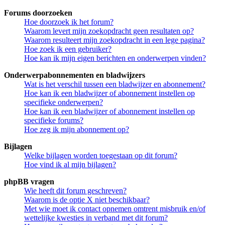
Forums doorzoeken
Hoe doorzoek ik het forum?
Waarom levert mijn zoekopdracht geen resultaten op?
Waarom resulteert mijn zoekopdracht in een lege pagina?
Hoe zoek ik een gebruiker?
Hoe kan ik mijn eigen berichten en onderwerpen vinden?
Onderwerpabonnementen en bladwijzers
Wat is het verschil tussen een bladwijzer en abonnement?
Hoe kan ik een bladwijzer of abonnement instellen op
specifieke onderwerpen?
Hoe kan ik een bladwijzer of abonnement instellen op
specifieke forums?
Hoe zeg ik mijn abonnement op?
Bijlagen
Welke bijlagen worden toegestaan op dit forum?
Hoe vind ik al mijn bijlagen?
phpBB vragen
Wie heeft dit forum geschreven?
Waarom is de optie X niet beschikbaar?
Met wie moet ik contact opnemen omtrent misbruik en/of
wettelijke kwesties in verband met dit forum?