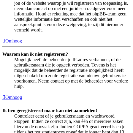
jou of de website waarop je wil registreren van toepassing is,
neem dan contact op met een juridisch raadgever voor meer
informatie. Houd er rekening mee dat het phpBB-team geen
wettelijke informatie kan verschaffen en ook niet het
aanspreekpunt is voor deze wetgeving, tenzij dit hieronder
vermeld wordt.
Omhoog
Waarom kan ik niet registreren?
Mogelijk heeft de beheerder je IP-adres verbannen, of de
gebruikersnaam die je opgeeft verboden. Tevens is het
mogelijk dat de beheerder de registratie mogelijkheid heeft
uitgeschakeld om zo de registratie van nieuwe gebruikers te
voorkomen. Neem contact op met de beheerder voor verdere
hulp.
Omhoog
Ik ben geregistreerd maar kan niet aanmelden!
Controleer eerst of je gebruikersnaam en wachtwoord
kloppen. Indien ze correct zijn, kan één of meerdere zaken
hiervan de oorzaak zijn. Indien COPPA geactiveerd is en je
tijdens het registratieproces opgaf dat je jonger bent dan 13