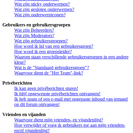
Wat zijn sticky onderwerpen?
Wat zijn gesloten onderwerpen?
Wat zijn onderwerpiconen?
Gebruikers en gebruikersgroepen
Wat zijn Beheerders?
Wat zijn Moderators?
Wat zijn gebruikersgroepen?
Hoe word ik lid van een gebruikersgroep?
Hoe word ik een groepsleider?
Waarom staan verschillende gebruikersgroepen in een andere
kleur?
Wat is de "Standaard gebruikersgroep"?
Waarvoor dient de "Het Team"-link?
Privéberichten
Ik kan geen privéberichten sturen!
Ik blijf ongewenste privéberichten ontvangen!
Ik heb spam of een e-mail met ongepaste inhoud van iemand
op dit forum ontvangen!
Vrienden en vijanden
Waarvoor dient mijn vrienden- en vijandenlijst?
Hoe verwijder of voeg ik gebruikers toe aan mijn vrienden-
en/of vijandenlijst?