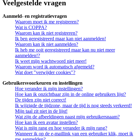
Veelgestelde vragen
Aanmeld- en registratievragen
Waarom moet ik me registreren?
Wat is COPPA?
Waarom kan ik niet registreren?
Ik ben geregistreerd maar kan niet aanmelden!
Waarom kan ik niet aanmelden?
Ik heb me ooit geregistreerd maar kan nu niet meer
aanmelden!?
Ik weet mijn wachtwoord niet meer!
Waarom word ik automatisch afgemeld?
Wat doet "verwijder cookies"?
Gebruikersvoorkeuren en instellingen
Hoe verander ik mijn instellingen?
Hoe kan ik onzichtbaar zijn in de online gebruikers lijst?
De tijden zijn niet correct!
Ik wijzigde de tijdzone, maar de tijd is nog steeds verkeerd!
Mijn taal zit niet in de lijst!
Wat zijn de afbeeldingen naast mijn gebruikersnaam?
Hoe kan ik een avatar instellen?
Wat is mijn rang en hoe verander ik mijn rang?
Wanneer ik op de e-maillink van een gebruiker klik, moet ik
me aanmelden?