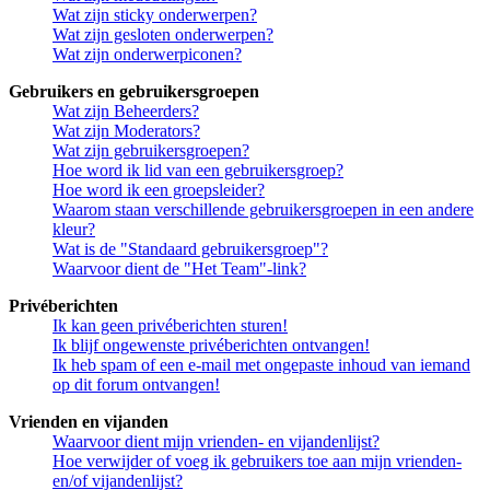
Wat zijn sticky onderwerpen?
Wat zijn gesloten onderwerpen?
Wat zijn onderwerpiconen?
Gebruikers en gebruikersgroepen
Wat zijn Beheerders?
Wat zijn Moderators?
Wat zijn gebruikersgroepen?
Hoe word ik lid van een gebruikersgroep?
Hoe word ik een groepsleider?
Waarom staan verschillende gebruikersgroepen in een andere
kleur?
Wat is de "Standaard gebruikersgroep"?
Waarvoor dient de "Het Team"-link?
Privéberichten
Ik kan geen privéberichten sturen!
Ik blijf ongewenste privéberichten ontvangen!
Ik heb spam of een e-mail met ongepaste inhoud van iemand
op dit forum ontvangen!
Vrienden en vijanden
Waarvoor dient mijn vrienden- en vijandenlijst?
Hoe verwijder of voeg ik gebruikers toe aan mijn vrienden-
en/of vijandenlijst?