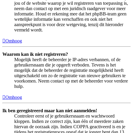
jou of de website waarop je wil registreren van toepassing is,
neem dan contact op met een juridisch raadgever voor meer
informatie. Houd er rekening mee dat het phpBB-team geen
wettelijke informatie kan verschaffen en ook niet het
aanspreekpunt is voor deze wetgeving, tenzij dit hieronder
vermeld wordt.
Omhoog
Waarom kan ik niet registreren?
Mogelijk heeft de beheerder je IP-adres verbannen, of de
gebruikersnaam die je opgeeft verboden. Tevens is het
mogelijk dat de beheerder de registratie mogelijkheid heeft
uitgeschakeld om zo de registratie van nieuwe gebruikers te
voorkomen. Neem contact op met de beheerder voor verdere
hulp.
Omhoog
Ik ben geregistreerd maar kan niet aanmelden!
Controleer eerst of je gebruikersnaam en wachtwoord
kloppen. Indien ze correct zijn, kan één of meerdere zaken
hiervan de oorzaak zijn. Indien COPPA geactiveerd is en je
tijdens het registratieproces opgaf dat je jonger bent dan 13