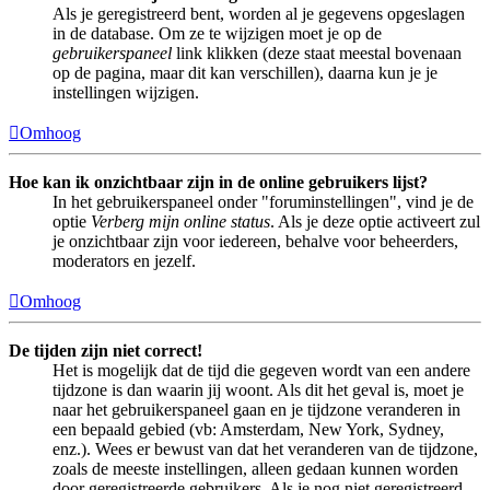
Als je geregistreerd bent, worden al je gegevens opgeslagen
in de database. Om ze te wijzigen moet je op de
gebruikerspaneel
link klikken (deze staat meestal bovenaan
op de pagina, maar dit kan verschillen), daarna kun je je
instellingen wijzigen.
Omhoog
Hoe kan ik onzichtbaar zijn in de online gebruikers lijst?
In het gebruikerspaneel onder "foruminstellingen", vind je de
optie
Verberg mijn online status
. Als je deze optie activeert zul
je onzichtbaar zijn voor iedereen, behalve voor beheerders,
moderators en jezelf.
Omhoog
De tijden zijn niet correct!
Het is mogelijk dat de tijd die gegeven wordt van een andere
tijdzone is dan waarin jij woont. Als dit het geval is, moet je
naar het gebruikerspaneel gaan en je tijdzone veranderen in
een bepaald gebied (vb: Amsterdam, New York, Sydney,
enz.). Wees er bewust van dat het veranderen van de tijdzone,
zoals de meeste instellingen, alleen gedaan kunnen worden
door geregistreerde gebruikers. Als je nog niet geregistreerd