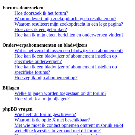
Forums doorzoeken
Hoe doorzoek ik het forum?
Waarom levert mijn zoekopdracht geen resultaten op?
Waarom resulteert mijn zoekopdracht in een lege pagina?
Hoe zoek ik een gebruiker?
Hoe kan ik mijn eigen berichten en onderwerpen vinden?
Onderwerpabonnementen en bladwijzers
Wat is het verschil tussen een bladwijzer en abonnement?
Hoe kan ik een bladwijzer of abonnement instellen op
specifieke onderwerpen?
Hoe kan ik een bladwijzer of abonnement instellen op
specifieke forums?
Hoe zeg ik mijn abonnement op?
Bijlagen
Welke bijlagen worden toegestaan op dit forum?
Hoe vind ik al mijn bijlagen?
phpBB vragen
Wie heeft dit forum geschreven?
Waarom is de optie X niet beschikbaar?
Met wie moet ik contact opnemen omtrent misbruik en/of
wettelijke kwesties in verband met dit forum?