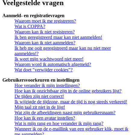
Veelgestelde vragen
Aanmeld- en registratievragen
Waarom moet ik me registreren?
Wat is COPPA?
Waarom kan ik niet registreren?
Ik ben geregistreerd maar kan niet aanmelden!
Waarom kan ik niet aanmelden?
Ik heb me ooit geregistreerd maar kan nu niet meer
aanmelden!?
Ik weet mijn wachtwoord niet meer!
Waarom word ik automatisch afgemeld?
Wat doet "verwijder cookies"?
Gebruikersvoorkeuren en instellingen
Hoe verander ik mijn instellingen?
Hoe kan ik onzichtbaar zijn in de online gebruikers lijst?
De tijden zijn niet correct!
Ik wijzigde de tijdzone, maar de tijd is nog steeds verkeerd!
Mijn taal zit niet in de lijst!
Wat zijn de afbeeldingen naast mijn gebruikersnaam?
Hoe kan ik een avatar instellen?
Wat is mijn rang en hoe verander ik mijn rang?
Wanneer ik op de e-maillink van een gebruiker klik, moet ik
me aanmelden?